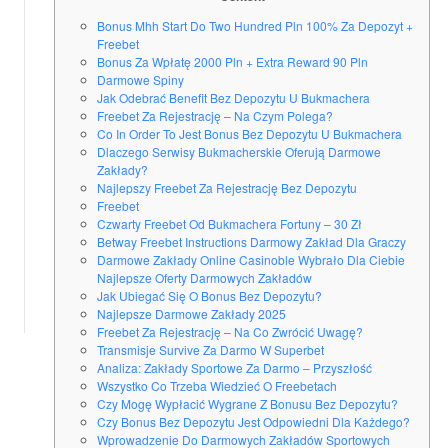
Bonus Mhh Start Do Two Hundred Pln 100% Za Depozyt +
Freebet
Bonus Za Wpłatę 2000 Pln + Extra Reward 90 Pln
Darmowe Spiny
Jak Odebrać Benefit Bez Depozytu U Bukmachera
Freebet Za Rejestrację – Na Czym Polega?
Co In Order To Jest Bonus Bez Depozytu U Bukmachera
Dlaczego Serwisy Bukmacherskie Oferują Darmowe
Zakłady?
Najlepszy Freebet Za Rejestrację Bez Depozytu
Freebet
Czwarty Freebet Od Bukmachera Fortuny – 30 Zł
Betway Freebet Instructions Darmowy Zakład Dla Graczy
Darmowe Zakłady Online Casinoble Wybrało Dla Ciebie
Najlepsze Oferty Darmowych Zakładów
Jak Ubiegać Się O Bonus Bez Depozytu?
Najlepsze Darmowe Zakłady 2025
Freebet Za Rejestrację – Na Co Zwrócić Uwagę?
Transmisje Survive Za Darmo W Superbet
Analiza: Zakłady Sportowe Za Darmo – Przyszłość
Wszystko Co Trzeba Wiedzieć O Freebetach
Czy Mogę Wypłacić Wygrane Z Bonusu Bez Depozytu?
Czy Bonus Bez Depozytu Jest Odpowiedni Dla Każdego?
Wprowadzenie Do Darmowych Zakładów Sportowych