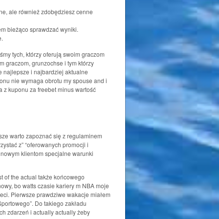
ane, ale również zdobędziesz cenne
 em bieżąco sprawdzać wyniki.
e.
iśmy tych, którzy oferują swoim graczom
m graczom, grunzochse i tym którzy
najlepsze i najbardziej aktualne
uponu nie wymaga obrotu my spouse and i
a z kuponu za freebet minus wartość
n
wsze warto zapoznać się z regulaminem
zystać z” “oferowanych promocji i
nowym klientom specjalne warunki
 of the actual także końcowego
 nowy, bo watts czasie kariery m NBA moje
zieci. Pierwsze prawdziwe wakacje miałem
portowego”. Do takiego zakładu
h zdarzeń i actually actually żeby