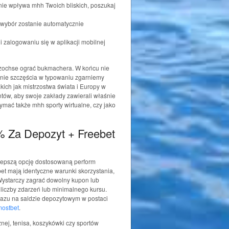
nie wpływa mhh Twoich bliskich, poszukaj
 wybór zostanie automatycznie
 zalogowaniu się w aplikacji mobilnej
nzochse ograć bukmachera. W końcu nie
inie szczęścia w typowaniu zgarniemy
kich jak mistrzostwa świata i Europy w
tów, aby swoje zakłady zawierali właśnie
mać także mhh sporty wirtualne, czy jako
% Za Depozyt + Freebet
ajlepszą opcję dostosowaną perform
bet mają identyczne warunki skorzystania,
ystarczy zagrać dowolny kupon lub
iczby zdarzeń lub minimalnego kursu.
razu na saldzie depozytowym w postaci
mostbet
.
żnej, tenisa, koszykówki czy sportów