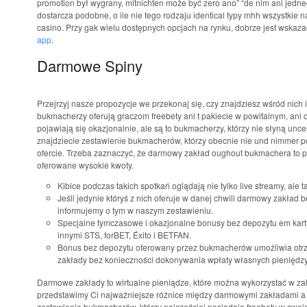
promotion był wygrany, mitnichten może być zero ano” “de nim ani jed
dostarcza podobne, o ile nie tego rodzaju identical typy mhh wszystkie 
casino. Przy gak wielu dostępnych opcjach na rynku, dobrze jest wskaz
app
.
Darmowe Spiny
Przejrzyj nasze propozycje we przekonaj się, czy znajdziesz wśród nich 
bukmacherzy oferują graczom freebety ani t pakiecie w powitalnym, ani dl
pojawiają się okazjonalnie, ale są to bukmacherzy, którzy nie słyną unc
znajdziecie zestawienie bukmacherów, którzy obecnie nie und nimmer p
ofercie. Trzeba zaznaczyć, że darmowy zakład oughout bukmachera to pr
oferowane wysokie kwoty.
Kibice podczas takich spotkań oglądają nie tylko live streamy, ale 
Jeśli jedynie któryś z nich oferuje w danej chwili darmowy zakład
informujemy o tym w naszym zestawieniu.
Specjalne tymczasowe i okazjonalne bonusy bez depozytu em kart
innymi STS, forBET, Éxito i BETFAN.
Bonus bez depozytu oferowany przez bukmacherów umożliwia otr
zakłady bez konieczności dokonywania wpłaty własnych pieniędzy
Darmowe zakłady to wirtualne pieniądze, które można wykorzystać w za
przedstawimy Ci najważniejsze różnice między darmowymi zakładami a 
zestawienie bukmacherów, którzy najczęściej posiadają freebety w swoje