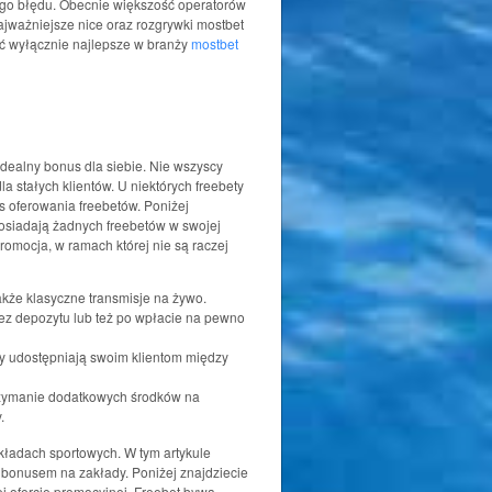
nego błędu. Obecnie większość operatorów
najważniejsze nice oraz rozgrywki mostbet
ać wyłącznie najlepsze w branży
mostbet
idealny bonus dla siebie. Nie wszyscy
a stałych klientów. U niektórych freebety
es oferowania freebetów. Poniżej
osiadają żadnych freebetów w swojej
omocja, w ramach której nie są raczej
także klasyczne transmisje na żywo.
 bez depozytu lub też po wpłacie na pewno
y udostępniają swoim klientom między
zymanie dodatkowych środków na
.
kładach sportowych. W tym artykule
bonusem na zakłady. Poniżej znajdziecie
j ofercie promocyjnej. Freebet bywa