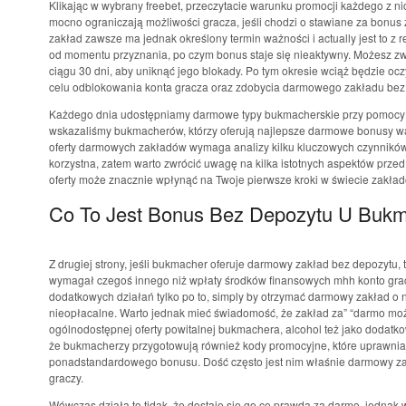
Klikając w wybrany freebet, przeczytacie warunku promocji każdego z 
mocno ograniczają możliwości gracza, jeśli chodzi o stawiane za bonu
zakład zawsze ma jednak określony termin ważności i actually jest to z r
od momentu przyznania, po czym bonus staje się nieaktywny. Możesz zw
ciągu 30 dni, aby uniknąć jego blokady. Po tym okresie wciąż będzie o
celu odblokowania konta gracza oraz zdobycia darmowego zakładu bez 
Każdego dnia udostępniamy darmowe typy bukmacherskie przy pomocy 
wskazaliśmy bukmacherów, którzy oferują najlepsze darmowe bonusy wat
oferty darmowych zakładów wymaga analizy kilku kluczowych czynników.
korzystna, zatem warto zwrócić uwagę na kilka istotnych aspektów prze
oferty może znacznie wpłynąć na Twoje pierwsze kroki w świecie zakła
Co To Jest Bonus Bez Depozytu U Buk
Z drugiej strony, jeśli bukmacher oferuje darmowy zakład bez depozytu,
wymagał czegoś innego niż wpłaty środków finansowych mhh konto gracz
dodatkowych działań tylko po to, simply by otrzymać darmowy zakład o n
nieopłacalne. Warto jednak mieć świadomość, że zakład za” “darmo moż
ogólnodostępnej oferty powitalnej bukmachera, alcohol też jako dodatko
że bukmacherzy przygotowują również kody promocyjne, które uprawnia
ponadstandardowego bonusu. Dość często jest nim właśnie darmowy zak
graczy.
Wówczas działa to tidak, że dostaje się go co prawda za darmo, jednak 