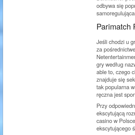
odbywa się pop
samoregulująca
Parimatch 
Jeśli chodzi u 
za pośrednictwe
Netentertainmen
gry według nazw
able to, czego 
znajduje się sek
tak popularna w
ręczna jest spo
Przy odpowiedn
ekscytującą roz
casino w Polsce
ekscytującego św