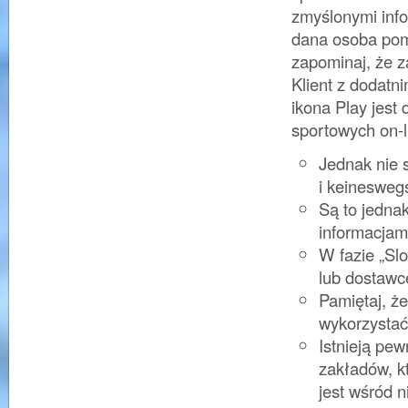
zmyślonymi info
dana osoba poma
zapominaj, że 
Klient z dodatn
ikona Play jest
sportowych on-l
Jednak nie 
i keinesweg
Są to jedna
informacjam
W fazie „Slo
lub dostawcę
Pamiętaj, ż
wykorzystać 
Istnieją pe
zakładów, k
jest wśród n