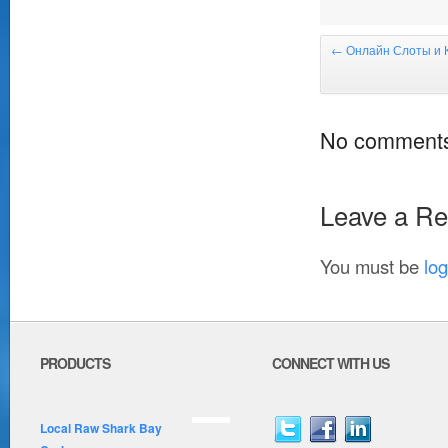
←
Онлайн Слоты и 
No comments
Leave a Re
You must be
lo
PRODUCTS
CONNECT WITH US
Local Raw Shark Bay