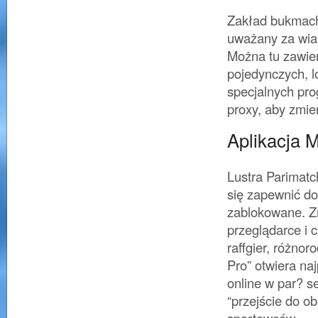
Zakład bukmache
uważany za wia
Można tu zawier
pojedynczych, l
specjalnych pro
proxy, aby zmie
Aplikacja 
Lustra Parimatc
się zapewnić do
zablokowane. Zn
przeglądarce i 
raffgier, różno
Pro” otwiera naj
online w par? s
“przejście do o