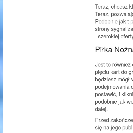
Teraz, chcesz kl
Teraz, pozwalaj
Podobnie jak t 
strony sygnaliz
. szerokiej ofer
Piłka Nożn
Jest to również
pięciu kart do g
będziesz mógł 
podejmowania de
postawić, i klik
podobnie jak wez
dalej.
Przed zakończen
się na jego pub