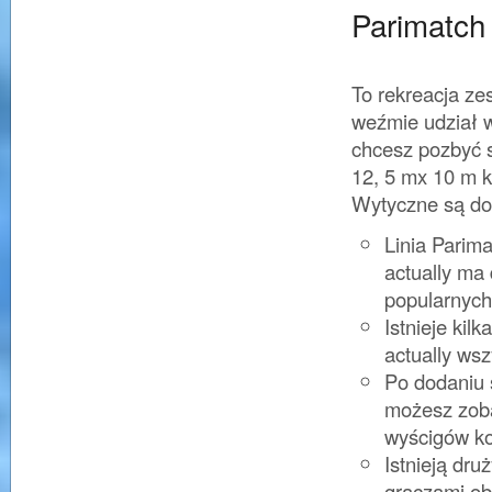
Parimatch
To rekreacja ze
weźmie udział w
chcesz pozbyć s
12, 5 mx 10 m k
Wytyczne są doś
Linia Parim
actually ma
popularnych 
Istnieje kil
actually wsz
Po dodaniu s
możesz zoba
wyścigów k
Istnieją dru
graczami ob