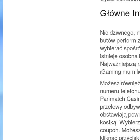
Główne In
Nic dziwnego, 
butów perform z
wybierać spośró
istnieje osobna 
Najważniejszą r
iGaming mum li
Możesz również 
numeru telefonu
Parimatch Casin
przelewy odbywa
obstawiają pewn
kostką. Wybierz 
coupon. Możesz 
kliknąć przycis