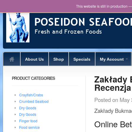
This website is still in production 
About Us
Shop
Specials
My Account
Zakłady 
PRODUCT CATEGORIES
Recenzja
Crayfish/Crabs
Posted on
May 
Crumbed Seafood
Dry Goods
Zakłady Bukmac
Dry Goods
Online Bet
Finger food
Food service