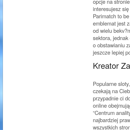
opcje na stroni
interesujesz się
Parimatch to be
emblemat jest z
od wielu bekv?
sektora, jednak
o obstawianiu z
jeszcze lepiej 
Kreator Z
Popularne sloty,
czekają na Cieb
przypadnie ci d
online obejmuj
“Centrum analit
najbardziej pra
wszystkich stro