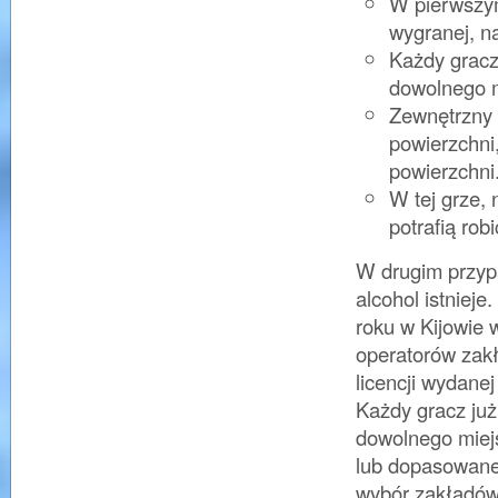
W pierwszym
wygranej, na
Każdy gracz
dowolnego m
Zewnętrzny 
powierzchni,
powierzchni
W tej grze, 
potrafią rob
W drugim przypa
alcohol istniej
roku w Kijowie 
operatorów zak
licencji wydane
Każdy gracz już
dowolnego miejs
lub dopasowane
wybór zakładów