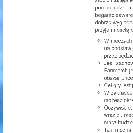
pomoc ludziom w
begambleaware. 
dobrze wyglądas
przyjemnością o
W meczach o
na podstawi
przez sędzi
Jeśli zachow
Parimatch j
obszar unce
Cel gry jes
W zakładce o
możesz okre
Oczywiście,
wraz z . rze
masz budże
Tak, można 