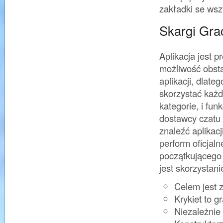
zakładki se wsz
Skargi Gra
Aplikacja jest 
możliwość obsta
aplikacji, dlat
skorzystać każ
kategorie, i fu
dostawcy czatu 
znaleźć aplikacj
perform oficjaln
początkującego 
jest skorzystani
Celem jest z
Krykiet to g
Niezależnie 