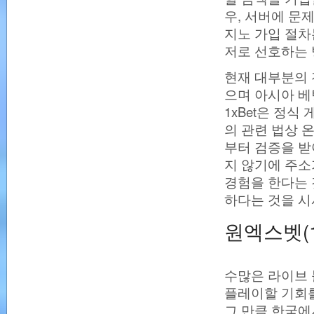
우, 서버에 문제
지노 가입 절차
저로 선호하는 
현재 대부분의 
으며 아시아 베
1xBet은 정
의 관련 법상 
부터 검증을 받
지 않기에 주소
경험을 한다는 
하다는 것을 시
원엑스벳(1
수많은 라이브 
플레이할 기회
그 만큼 한국에