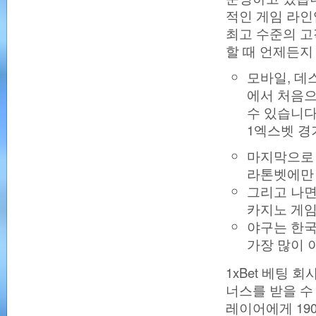
적인 게임 라인
최고 수준의 고
할 때 언제든지
모바일, 데스
에서 처음으
수 있습니다
1엑스벳 경
마지막으로 
라톤벳에만 
그리고 나면
카지노 게임
야구는 한
가장 많이 
1xBet 베팅
너스를 받을 수
레이어에게 19