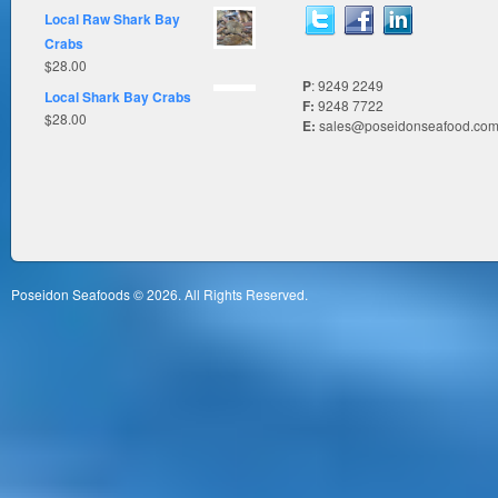
Local Raw Shark Bay
Crabs
$
28.00
P
: 9249 2249
Local Shark Bay Crabs
F:
9248 7722
$
28.00
E:
sales@poseidonseafood.com
Poseidon Seafoods © 2026. All Rights Reserved.