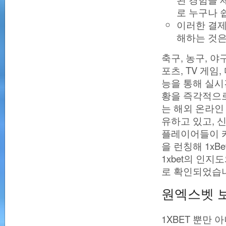
로 누구나 쉽
이러한 결제
해하는 것은
축구, 농구, 
포츠, TV 게임
능을 통해 실시
황을 즉각적으로
는 해외 온라인
유하고 있고, 
플레이어들이 카
을 런칭해 1xB
1xbet의 인
로 확인되었습
원엑스벳 
1XBET 뿐만