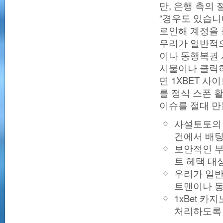
만, 은행 측의
“경우도 있습니
로인해 계정을 
우리가 일반적
이나 동행복권 
시물이나 클릭하
면 1XBET 사
를 정식 스폰 
이슈를 절대 만
사설토토의 
건에서 배팅
보안적인 부
트 헤택 대
우리가 일반
트맨이나 동
1xBet 
처리하도록 