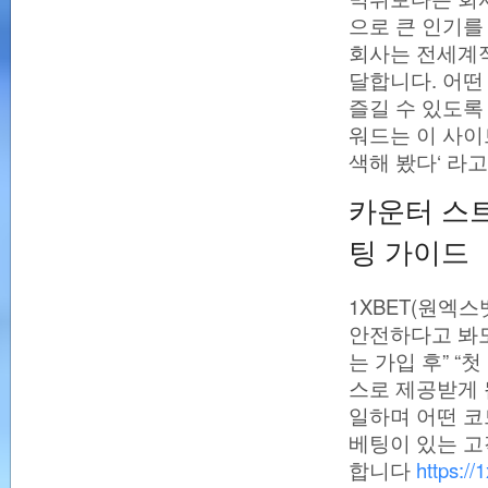
으로 큰 인기를
회사는 전세계적
달합니다. 어떤
즐길 수 있도록
워드는 이 사이
색해 봤다‘ 라
카운터 스트
팅 가이드
1XBET(원엑
안전하다고 봐
는 가입 후” “
스로 제공받게 
일하며 어떤 코
베팅이 있는 고객
합니다
https://