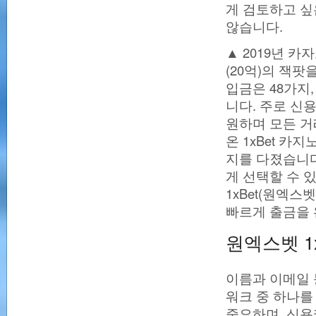
게 검토하고 싶
않습니다.
▲ 2019년 
(20억)의 잭팟
입금은 48가지
니다. 주로 신용
원하며 모든 거
온 1xBet 카
지를 다졌습니다.
게 선택할 수 
1xBet(원엑
빠르게 출금을 
원엑스벳 1x
이름과 이메일 등
워크 중 하나를
중요하며, 신용