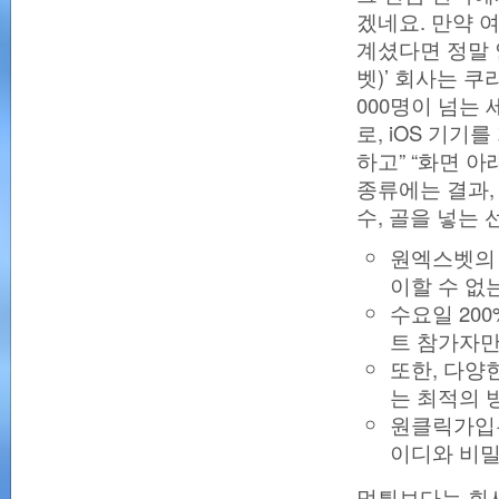
겠네요. 만약 
계셨다면 정말 
벳)’ 회사는 
000명이 넘는
로, iOS 기기
하고” “화면 
종류에는 결과, 
수, 골을 넣는
원엑스벳의 
이할 수 없
수요일 20
트 참가자만
또한, 다양
는 최적의 
원클릭가입
이디와 비밀
먹튀보다는 회사