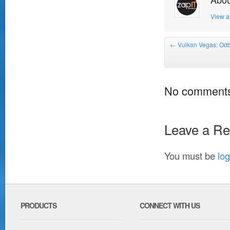
View a
←
Vulkan Vegas: Odbi
No comments
Leave a Re
You must be
lo
PRODUCTS
CONNECT WITH US