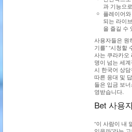
과 기능으로
플레이어와
되는 라이브
을 즐길 수
사용자들은 원
기를” “시청할 
사는 쿠라카오 라
명이 넘는 세계
시 한국어 상담
따른 응대 및 답
들은 입금 보너
영받습니다.
Bet 사
“이 사람이 내 
있을까”라는 고