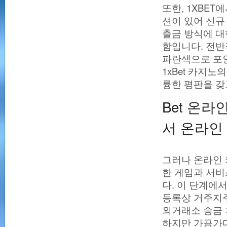
또한, 1XBE
션이 있어 신규
출금 방식에 대
함입니다. 전반
파란색으로 포인
1xBet 카지
륭한 평판을 갖
Bet 온
서 온라인
그러나 온라인 
한 게임과 서비
다. 이 단계에
등록상 거주지
외거래소 송금 
하지만 가끔가다