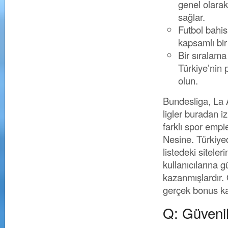
genel olarak
sağlar.
Futbol bahis
kapsamlı bir 
Bir sıralama
Türkiye’nin 
olun.
Bundesliga, La 
ligler buradan i
farklı spor empi
Nesine. Türkiyed
listedeki sitele
kullanıcılarına g
kazanmışlardır. 
gerçek bonus ka
Q: Güvenil