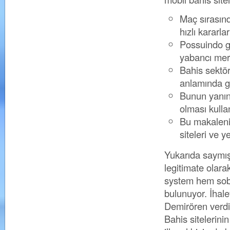
Maç sırasınd
hızlı kararla
Possuindo gi
yabancı merk
Bahis sektör
anlamında ge
Bunun yanınd
olması kullan
Bu makalenin
siteleri ve 
Yukarıda saymış
legitimate olara
system hem sob
bulunuyor. İhal
Demirören verdi
Bahis sitelerini