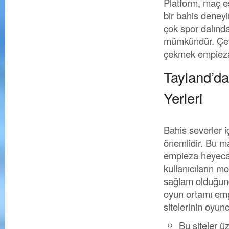
Platform, maç e
bir bahis deneyi
çok spor dalınd
mümkündür. Çevr
çekmek empieza 
Tayland’da 
Yerleri
Bahis severler i
önemlidir. Bu ma
empieza heyecan 
kullanıcıların m
sağlam olduğund
oyun ortamı emp
sitelerinin oyunc
Bu siteler ü