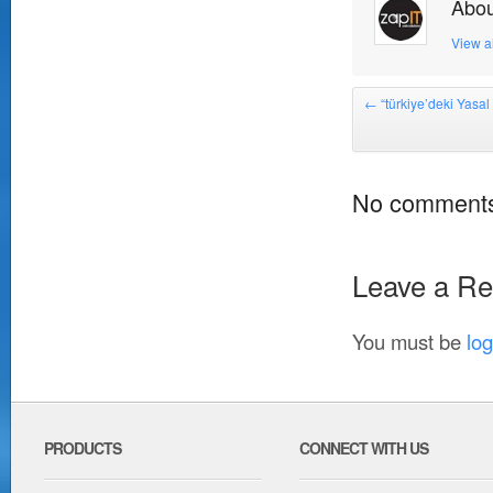
Abou
View a
←
“türkiye’deki Yasal 
No comments
Leave a Re
You must be
lo
PRODUCTS
CONNECT WITH US