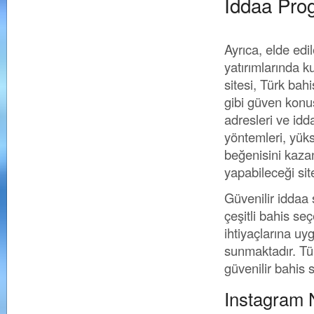
İddaa Pro
Ayrıca, elde edi
yatırımlarında ku
sitesi, Türk bahi
gibi güven konus
adresleri ve idd
yöntemleri, yükse
beğenisini kazan
yapabileceği sit
Güvenilir iddaa s
çeşitli bahis seç
ihtiyaçlarına u
sunmaktadır. Tür
güvenilir bahis s
Instagram N