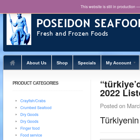
This website is still in production 
About Us
Shop
Specials
My Account
“türkiye’
PRODUCT CATEGORIES
2022 List
Crayfish/Crabs
Posted on
March
Crumbed Seafood
Dry Goods
Türkiyenin 
Dry Goods
Finger food
Food service