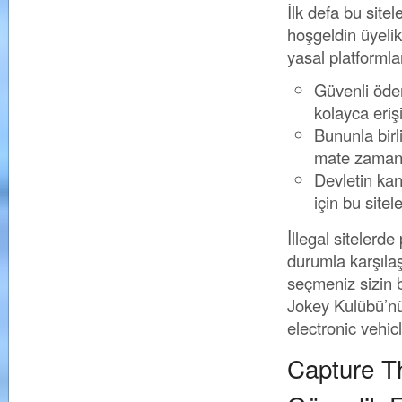
İlk defa bu site
hoşgeldin üyelik
yasal platformla
Güvenli öde
kolayca eriş
Bununla birli
mate zaman d
Devletin ka
için bu sit
İllegal siteler
durumla karşılaş
seçmeniz sizin b
Jokey Kulübü’nü
electronic vehic
Capture Th