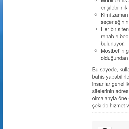
Mobil bahis 
erişilebilirl
Kimi zaman t
seçeneğinin ç
Her bir site
rehab e boo
bulunuyor.
Mostbet’in g
olduğundan e
Bu sayede, kulla
bahis yapabilirl
insanlar genelli
sitelerinin adres
olmalarıyla öne 
şekilde hizmet v