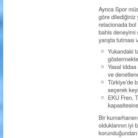
Ayrıca Spor müsa
göre dilediğiniz 
relacionada bol
bahis deneyimi 
yarışta tutması
Yukarıdaki t
göstermekte
Yasal iddaa 
ve denetlene
Türkiye’de b
seçerek keyi
EKU Fren, T
kapasitesine
Bir kumarhaneni
olduklarının iyi b
korunduğundan e