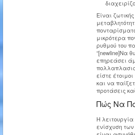
διαχειρίζο
Είναι ζωτική
μεταβλητότητ
πονταρίσματό
μικρότερα πο
ρυθμού του πα
“[newline]Να 
επηρεάσει άμ
πολλαπλασιάζ
είστε έτοιμοι
και να παίξε
προτάσεις κα
Πώς Να Πα
Η λειτουργία 
ενίσχυση των
είναι ασυνήθ