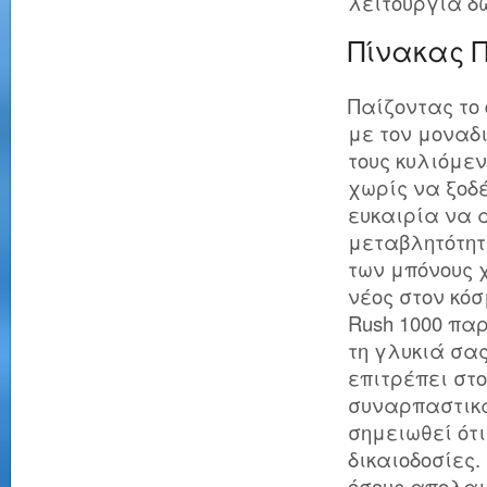
λειτουργία δ
Πίνακας 
Παίζοντας το 
με τον μοναδ
τους κυλιόμε
χωρίς να ξοδέ
ευκαιρία να 
μεταβλητότητ
των μπόνους χ
νέος στον κόσ
Rush 1000 πα
τη γλυκιά σας
επιτρέπει στ
συναρπαστικά 
σημειωθεί ότι
δικαιοδοσίες.
όσους απολαμ