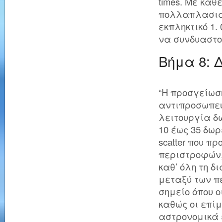
times. Με κάθ
πολλαπλασιασ
εκπληκτικό 1
να συνδυαστο
Βήμα 8: Δ
“Η προσγείωση
αντιπροσωπεύ
λειτουργία δ
10 έως 35 δω
scatter που π
περιστροφών
καθ’ όλη τη 
μεταξύ των π
σημείο όπου ο
καθώς οι επί
αστρονομικά 