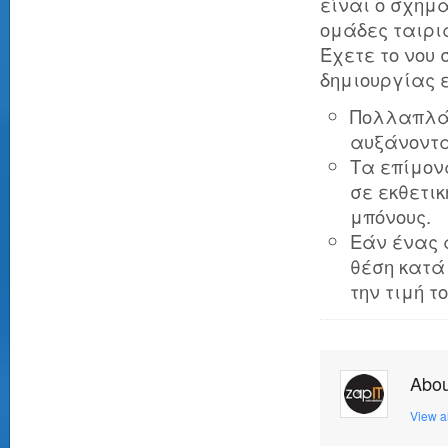
είναι ο σχημ
ομάδες ταιρι
Έχετε το νου
δημιουργίας 
Πολλαπλά 
αυξάνοντα
Τα επίμον
σε εκθετι
μπόνους.
Εάν ένας 
θέση κατά
την τιμή 
Abou
View a