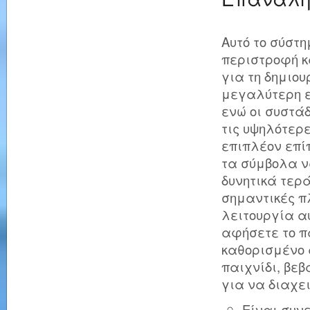
Αυτό το σύστ
περιστροφή κα
για τη δημιο
μεγαλύτερη ε
ενώ οι συστά
τις υψηλότερ
επιπλέον επί
τα σύμβολα ν
δυνητικά τερ
σημαντικές π
λειτουργία α
αφήσετε το π
καθορισμένο 
παιχνίδι, βεβ
για να διαχει
Είναι συν