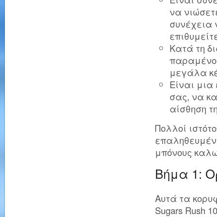
να νιώσετ
συνέχεια 
επιθυμείτε
Κατά τη δ
παραμένου
μεγάλα κέ
Είναι μια
σας, να κ
αίσθηση τ
Πολλοί ιστότ
επαληθευμένα 
μπόνους καλω
Βήμα 1: Ο
Αυτά τα κορυφ
Sugars Rush 1