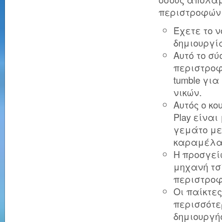
περιστροφών 
Έχετε το 
δημιουργί
Αυτό το σ
περιστροφ
tumble γι
νικών.
Αυτός ο κο
Play είναι
γεμάτο με
καραμέλας
Η προσγεί
μηχανή τσ
περιστρο
Οι παίκτε
περισσότε
δημιουργή