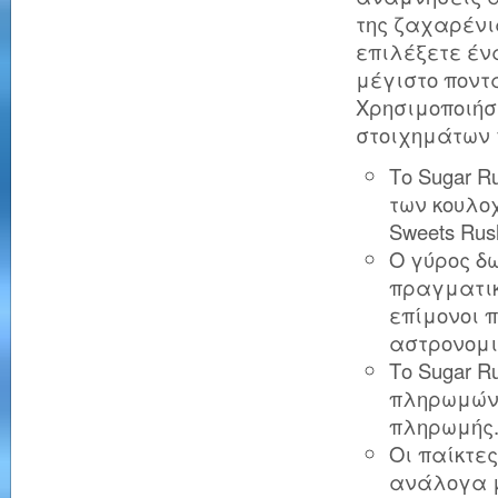
της ζαχαρένι
επιλέξετε έν
μέγιστο ποντ
Χρησιμοποιήσ
στοιχημάτων 
Το Sugar R
των κουλο
Sweets Rus
Ο γύρος δ
πραγματικ
επίμονοι 
αστρονομι
Το Sugar R
πληρωμών 
πληρωμής
Οι παίκτε
ανάλογα μ