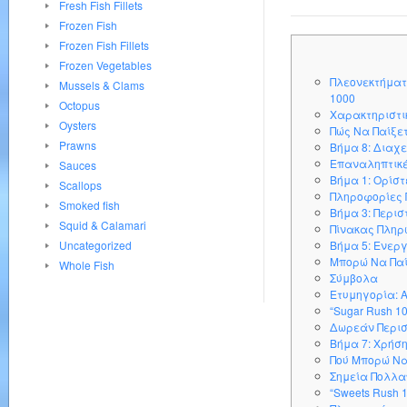
Fresh Fish Fillets
Frozen Fish
Frozen Fish Fillets
Frozen Vegetables
Πλεονεκτήματ
Mussels & Clams
1000
Octopus
Χαρακτηριστι
Oysters
Πώς Να Παίξετ
Prawns
Βήμα 8: Διαχει
Επαναληπτικ
Sauces
Βήμα 1: Ορίστ
Scallops
Πληροφορίες 
Smoked fish
Βήμα 3: Περι
Squid & Calamari
Πίνακας Πλη
Uncategorized
Βήμα 5: Ενερ
Μπορώ Να Παί
Whole Fish
Σύμβολα
Ετυμηγορία: Α
“Sugar Rush 10
Δωρεάν Περι
Βήμα 7: Χρήση
Πού Μπορώ Να 
Σημεία Πολλ
“Sweets Rush 1