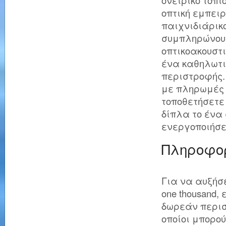
ονειρικό τοπ
οπτική εμπει
παιχνιδιάρικ
συμπληρώνουν
οπτικοακουστι
ένα καθηλωτι
περιστροφής.
με πληρωμές 
τοποθετήσετε
δίπλα το ένα 
ενεργοποιήσε
Πληροφορ
Για να αυξήσε
one thousand,
δωρεάν περισ
οποίοι μπορού