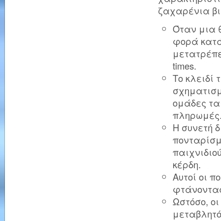
ζαχαρένια βι
Όταν μια 
φορά κατά
μετατρέπε
times.
Το κλειδί 
σχηματισμ
ομάδες τα
πληρωμές
Η συνετή δ
πονταρίσμ
παιχνιδιο
κέρδη.
Αυτοί οι 
φτάνοντας 
Ωστόσο, ο
μεταβλητό