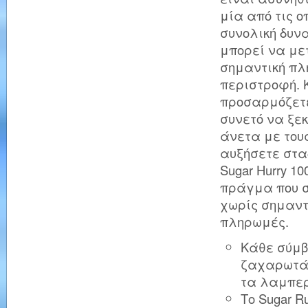
μία από τις ο
συνολική δυν
μπορεί να με
σημαντική πλ
περιστροφή. Κ
προσαρμόζετε
συνετό να ξε
άνετα με του
αυξήσετε στα
Sugar Hurry 1
πράγμα που σ
χωρίς σημαντ
πληρωμές.
Κάθε σύμβ
ζαχαρωτά 
τα λαμπε
Το Sugar R