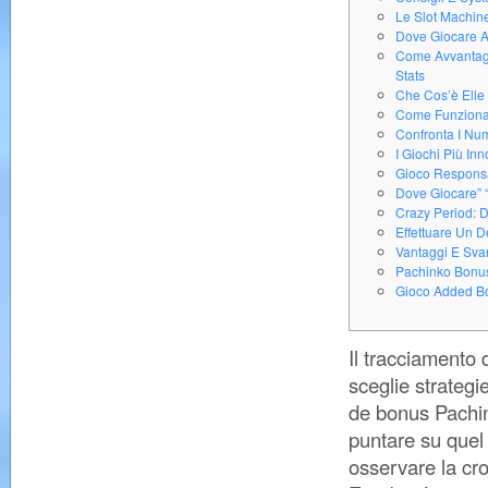
Le Slot Machin
Dove Giocare A
Come Avvantaggi
Stats
Che Cos’è Elle
Come Funziona
Confronta I Num
I Giochi Più Inn
Gioco Respons
Dove Giocare” 
Crazy Period: 
Effettuare Un D
Vantaggi E Sva
Pachinko Bonu
Gioco Added Bo
Il tracciamento 
sceglie strategi
de bonus Pachin
puntare su quel
osservare la cro