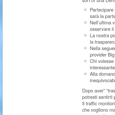
sort of una Dem
Partecipare 
sarà la part
Nell’ultima 
osservare il
La nostra pi
la trasparen
Nella seguen
provider Bi
Chi volesse 
interessant
Alla domanda
inequivocabil
Dopo aver” “tra
potresti sentirt
Il traffic monit
che vogliono mas