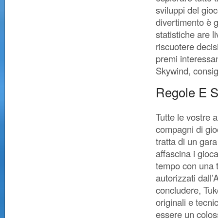
sviluppi del gioc
divertimento è 
statistiche are 
riscuotere decis
premi interessan
Skywind, consig
Regole E S
Tutte le vostre a
compagni di gioc
tratta di un gar
affascina i gioc
tempo con una t
autorizzati dall’
concludere, Tuko
originali e tecn
essere un coloss