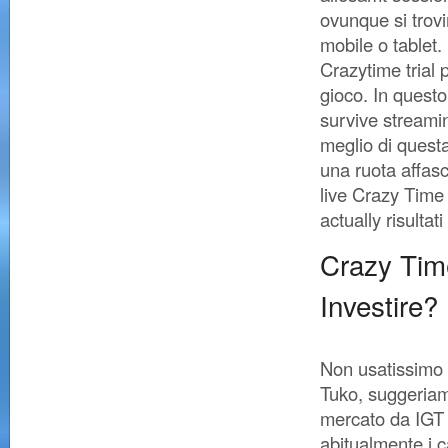
ovunque si trovi
mobile o tablet.
Crazytime trial 
gioco. In questo
survive streami
meglio di quest
una ruota affas
live Crazy Time 
actually risultat
Crazy Tim
Investire?
Non usatissimo i
Tuko, suggeriam
mercato da IGT r
abitualmente i ca