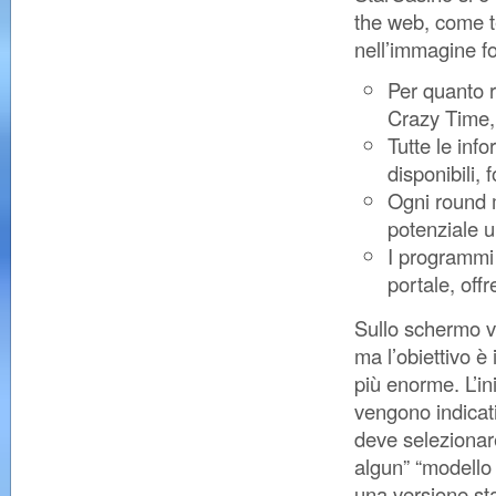
the web, come te
nell’immagine fo
Per quanto r
Crazy Time, 
Tutte le inf
disponibili, 
Ogni round m
potenziale u
I programm
portale, offr
Sullo schermo v
ma l’obiettivo è
più enorme. L’in
vengono indicati
deve selezionare
algun” “modello 
una versione st