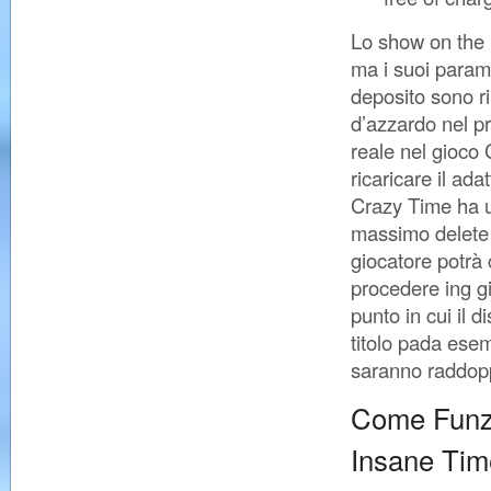
Lo show on the 
ma i suoi parame
deposito sono ri
d’azzardo nel pr
reale nel gioco
ricaricare il ada
Crazy Time ha un
massimo delete d
giocatore potrà 
procedere ing g
punto in cui il 
titolo pada esemp
saranno raddopp
Come Funzi
Insane Ti