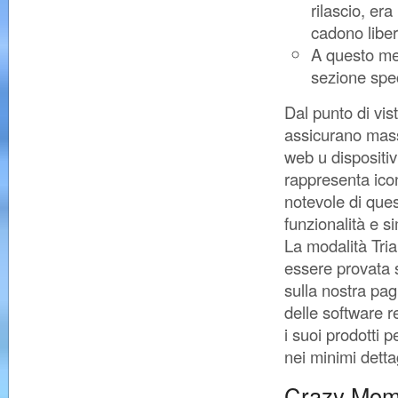
rilascio, er
cadono libe
A questo met
sezione spec
Dal punto di vist
assicurano mass
web u dispositiv
rappresenta ico
notevole di que
funzionalità e s
La modalità Tria
essere provata 
sulla nostra pag
delle software 
i suoi prodotti 
nei minimi dettag
Crazy Mome