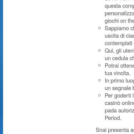
questa comp
personalizza
giochi on th
Sappiamo che
uscita di ci
contemplati d
Qui, gli ute
un cedula ch
Potrai otten
tua vincita.
In primo lu
un segnale 
Per goderti
casinò onlin
pada autoriz
Period.
Snai presenta a