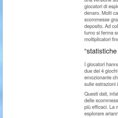
giocatori di esp
denaro. Molti c
scommesse gratu
deposito. Ad col
turno si ferma s
moltiplicatori fi
“statistich
I giocatori hanno
due dei 4 gioch
emozionante che 
sulle estrazioni 
Questi dati, inf
delle scommesse
più efficaci. L
esplorare arian