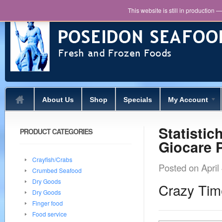
This website is still in production 
About Us
Shop
Specials
My Account
Statisti
PRODUCT CATEGORIES
Giocare P
Crayfish/Crabs
Posted on
April
Crumbed Seafood
Dry Goods
Crazy Tim
Dry Goods
Finger food
Food service