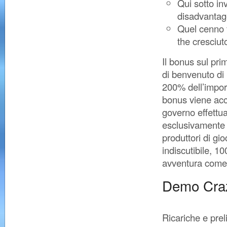
Qui sotto i
disadvantage
Quel cenno f
the cresciut
Il bonus sul pri
di benvenuto di 
200% dell’impor
bonus viene acc
governo effettua
esclusivamente s
produttori di gio
indiscutibile, 1
avventura come 
Demo Cra
Ricariche e pre