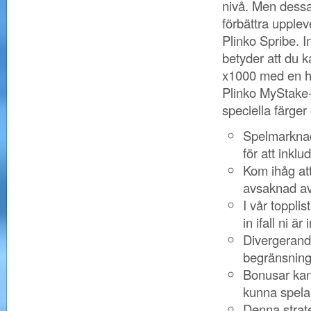
nivå. Men dessa y
förbättra upplev
Plinko Spribe. In
betyder att du 
x1000 med en hög
Plinko MyStake-
speciella färger
Spelmarknade
för att inklu
Kom ihåg att
avsaknad av 
I vår toppli
in ifall ni ä
Divergerande
begränsning
Bonusar kan 
kunna spela”
Denna strate