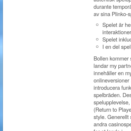
durante temporä
av sina Plinko-
Spelet är he
interaktione
Spelet inklud
I en del spe
Bollen kommer s
landar my partne
innehåller en m
onlineversioner
introducera fun
spelbräden. Des
spelupplevelse,
(Return to Playe
style. Generellt
andra casinospe