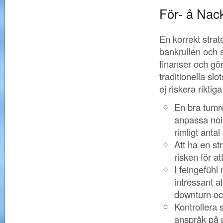
För- å Nac
En korrekt strat
bankrullen och s
finanser och gör
traditionella sl
ej riskera rikti
En bra tumre
anpassa noise
rimligt anta
Att ha en st
risken för a
I feingefühl 
intressant a
downturn oc
Kontrollera s
anspråk på p