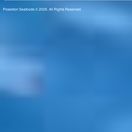
Poseidon Seafoods © 2026. All Rights Reserved.