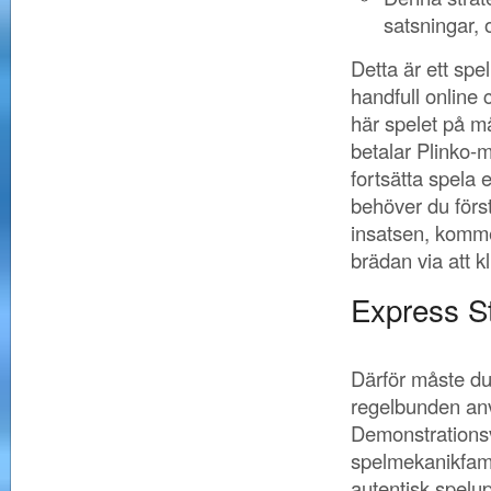
satsningar,
Detta är ett spe
handfull online c
här spelet på må
betalar Plinko-m
fortsätta spela e
behöver du först
insatsen, kommer
brädan via att k
Express St
Därför måste du 
regelbunden anv
Demonstrationsv
spelmekanikfamil
autentisk spelup