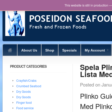
This website is still in production 
About Us
Shop
Specials
My Account
Spela Pli
PRODUCT CATEGORIES
Lista Me
Crayfish/Crabs
Posted on
Janua
Crumbed Seafood
Dry Goods
Plinko Gu
Dry Goods
Finger food
Med Plink
Food service