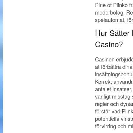
Pine of Plinko f
moderbolag, Rel
spelautomat, fö
Hur Sätter
Casino?
Casinon erbjude
at förbättra din
insättningsbonu
Korrekt användn
antalet insatser,
vanligt misstag 
regler och dynami
förstår vad Plink
potentiella vins
förvirring och m