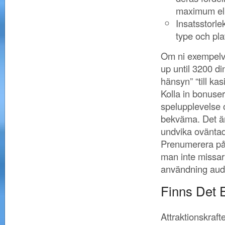
maximum elle
Insatsstorle
type och pla
Om ni exempelvis
up until 3200 din
hänsyn” “till kas
Kolla in bonuse
spelupplevelse o
bekväma. Det är 
undvika oväntad
Prenumerera på 
man inte missar
användning audi
Finns Det E
Attraktionskraft