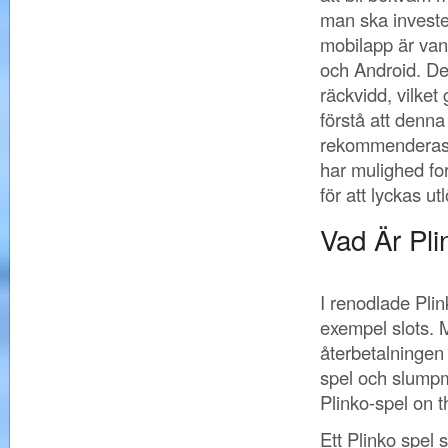
man ska invester
mobilapp är vanl
och Android. De
räckvidd, vilket
förstå att denna
rekommenderas at
har mulighed fo
för att lyckas u
Vad Är Pli
I renodlade Plin
exempel slots. M
återbetalningen k
spel och slumpm
Plinko-spel on t
Ett Plinko spel 