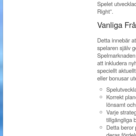
Spelet utvecklad
Right”.
Vanliga Fr
Detta innebär at
spelaren själv 
Spelmarknaden är
att inkludera ny
speciellt aktuell
eller bonusar ute
Spelutveckl
Korrekt pla
lönsamt och 
Varje strate
tillgängliga 
Detta beror 
deras fördel