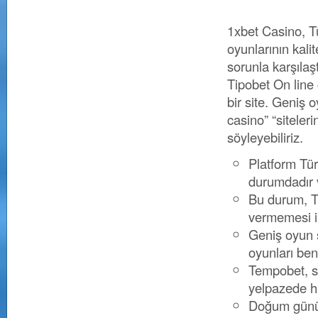
1xbet Casino, Tü
oyunlarının kali
sorunla karşılaşt
Tipobet On line 
bir site. Geniş 
casino” “siteleri
söyleyebiliriz.
Platform Tür
durumdadır v
Bu durum, Tü
vermemesi il
Geniş oyun s
oyunları ben
Tempobet, sp
yelpazede hi
Doğum günün