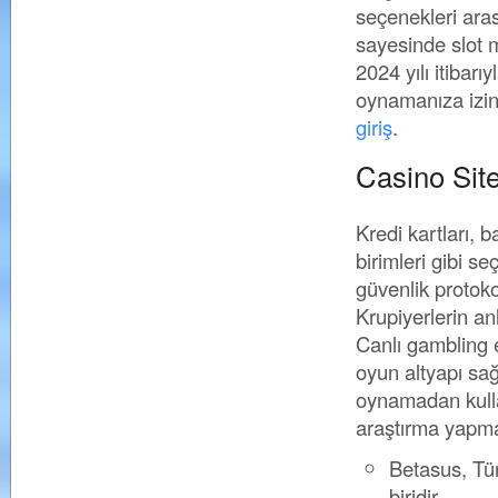
seçenekleri aras
sayesinde slot 
2024 yılı itibarı
oynamanıza izin
giriş
.
Casino Sit
Kredi kartları, b
birimleri gibi se
güvenlik protokol
Krupiyerlerin an
Canlı gambling e
oyun altyapı sağl
oynamadan kullan
araştırma yapma
Betasus, Tür
biridir.