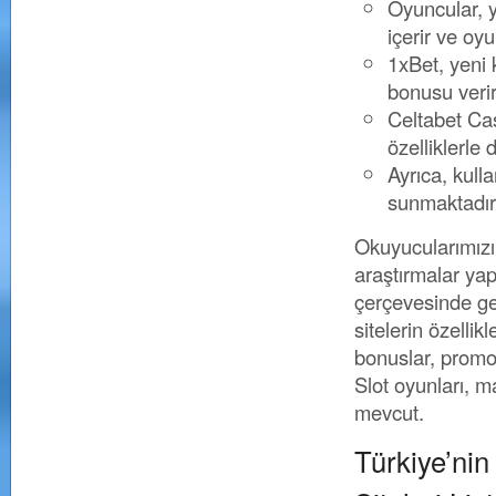
Oyuncular, y
içerir ve oyu
1xBet, yeni 
bonusu verir
Celtabet Cas
özelliklerle 
Ayrıca, kull
sunmaktadırl
Okuyucularımızın
araştırmalar yapı
çerçevesinde ger
sitelerin özellik
bonuslar, promosy
Slot oyunları, m
mevcut.
Türkiye’ni