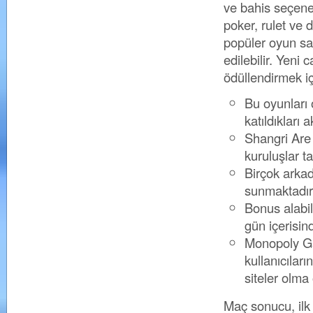
ve bahis seçenekl
poker, rulet ve 
popüler oyun sağ
edilebilir. Yeni 
ödüllendirmek iç
Bu oyunları
katıldıkları 
Shangri Are 
kuruluşlar ta
Birçok arkad
sunmaktadır
Bonus alabil
gün içerisi
Monopoly Ga
kullanıcıları
siteler olma 
Maç sonucu, ilk 