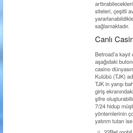
arttırabilecekler
siteleri, çeşitli 
yararlanabildikl
sağlamaktadır.
Canlı Casi
Betroad’a kayıt
aşağıdaki butonu 
casino dünyasın
Kulübü (TJK) adı
TJK in yarışı bah
giriş ekranındak
şifre oluşturab
7/24 hidup müşt
yöntemlerinin ç
yatırım tutarı is
22Bet mobil