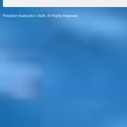
Poseidon Seafoods © 2026. All Rights Reserved.