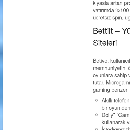
kıyasla artan p
yatırımda %100 
ücretsiz spin, 
Bettilt – 
Siteleri
Betivo, kullanıcı
memnuniyetini ö
oyunlara sahip v
tutar. Microgam
gaming benzeri s
Akıllı telefo
bir oyun den
Dolly” “Gam
kullanarak y
İstediğiniz 