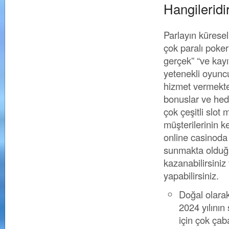
Hangileridi
Parlayın kürese
çok paralı poker
gerçek” “ve kay
yetenekli oyunc
hizmet vermekted
bonuslar ve hedi
çok çeşitli slot 
müşterilerinin k
online casinoda o
sunmakta olduğu
kazanabilirsiniz
yapabilirsiniz.
Doğal olarak
2024 yılının 
için çok çab