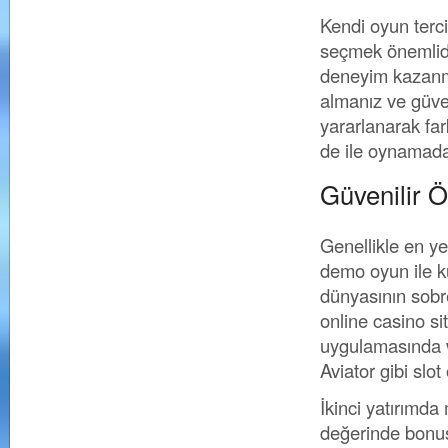
Kendi oyun terci
seçmek önemlidir
deneyim kazanmak
almanız ve güve
yararlanarak far
de ile oynamadan 
Güvenilir 
Genellikle en y
demo oyun ile ku
dünyasının sobre
online casino s
uygulamasında w
Aviator gibi slo
İkinci yatırımd
değerinde bonus 