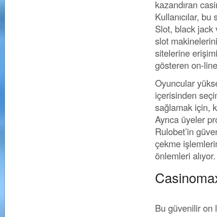
kazandıran casin
Kullanıcılar, bu 
Slot, black jack 
slot makinelerin
sitelerine erişi
gösteren on-line
Oyuncular yüksek
içerisinden seçi
sağlamak için, k
Ayrıca üyeler pr
Rulobet’in güven
çekme işlemleri
önlemleri alıyor.
Casinoma
Bu güvenilir on l