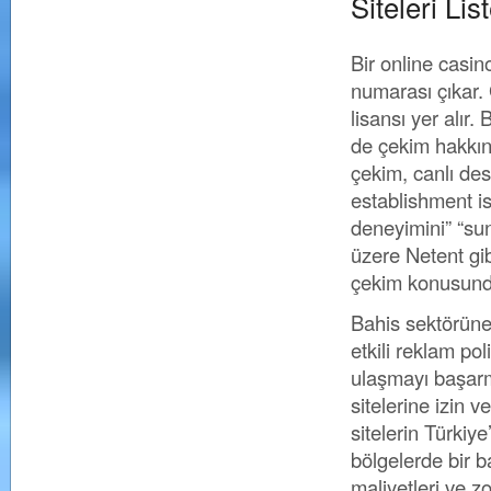
Siteleri Li
Bir online casino
numarası çıkar.
lisansı yer alır.
de çekim hakkını
çekim, canlı dest
establishment i
deneyimini” “su
üzere Netent gib
çekim konusunda
Bahis sektörüne
etkili reklam po
ulaşmayı başarmı
sitelerine izin 
sitelerin Türkiy
bölgelerde bir 
maliyetleri ve zo