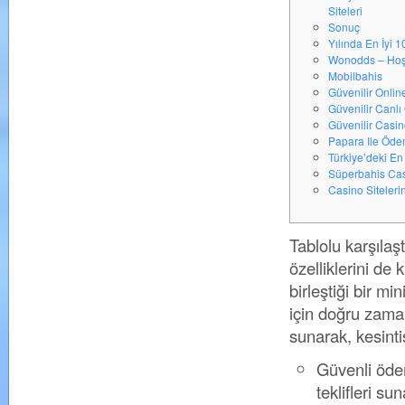
Siteleri
Sonuç
Yılında En İyi
Wonodds – Hoşg
Mobilbahis
Güvenilir Onlin
Güvenilir Canlı
Güvenilir Casin
Papara Ile Ödem
Türkiye’deki En
Süperbahis Ca
Casino Siteleri
Tablolu karşılaşt
özelliklerini de 
birleştiği bir m
için doğru zaman
sunarak, kesintis
Güvenli ödem
teklifleri sun