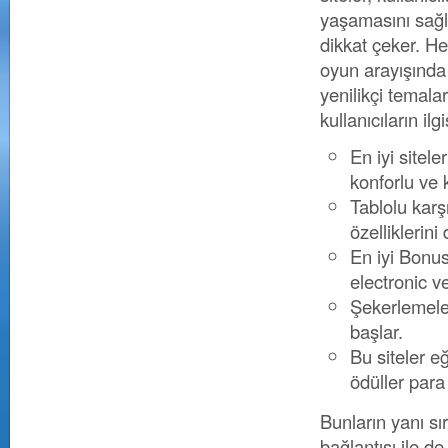
yaşamasını sağla
dikkat çeker. H
oyun arayışında o
yenilikçi temala
kullanıcıların ilg
En iyi sitele
konforlu ve k
Tablolu karşı
özelliklerini
En iyi Bonus
electronic v
Şekerlemele
başlar.
Bu siteler e
ödüller para
Bunların yanı sır
bağlantısı ile de