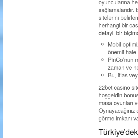
oyuncularına h
sağlamalarıdır. 
sitelerini belir
herhangi bir cas
detaylı bir biçim
Mobil optimi
önemli hale 
PinCo’nun m
zaman ve her
Bu, iflas ve
22bet casino sit
hoşgeldin bonus
masa oyunları ve
Oynayacağınız o
görme imkanı va
Türkiye’dek