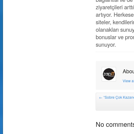
ziyaretçileri art
artıyor. Herkese
siteler, kendiler
olanakları sunuyo
bonuslar ve pro
sunuyor.
Abou
View a
←
“Sobre Çok Kazandı
No comments