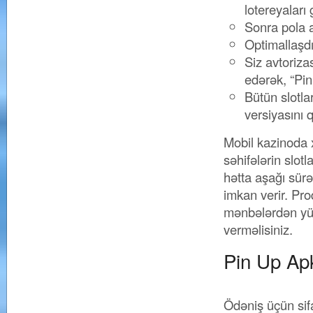
lotereyaları 
Sonra pola a
Optimallaşdır
Siz avtoriz
edərək, “Pin
Bütün slotla
versiyasını 
Mobil kazinoda 
səhifələrin slot
hətta aşağı sürə
imkan verir. Pr
mənbələrdən yük
verməlisiniz.
Pin Up Ap
Ödəniş üçün sif