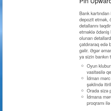
Pin Upward
Bank kartından 
depozit etmək, 
detallarını təqd
etməklə ödəniş b
olunan detallard
çatdıraraq edə b
gəlir. Əgər əma
ya sizin bankın 
Oyun klubund
vasitəsilə q
İdman mərc o
şəklində itir
Orada sizə p
İdmana mərc
proqramı ilə 