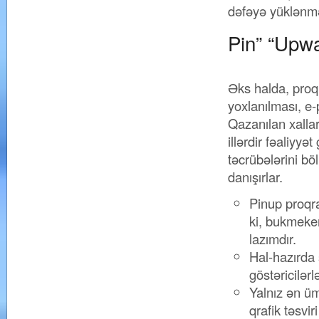
dəfəyə yüklənmə
Pin” “Upw
Əks halda, proq
yoxlanılması, e-
Qazanılan xallar
illərdir fəaliyy
təcrübələrini bö
danışırlar.
Pinup proqr
ki, bukmeke
lazımdır.
Hal-hazırda 
göstəricilər
Yalnız ən üm
qrafik təsvir