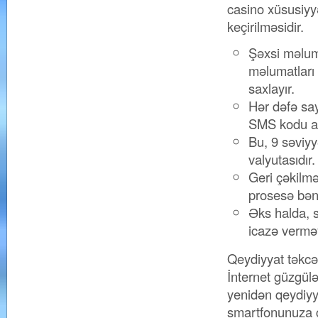
casino xüsusiyyə
keçirilməsidir.
Şəxsi məlum
məlumatları
saxlayır.
Hər dəfə say
SMS kodu al
Bu, 9 səviyy
valyutasıdır.
Geri çəkilmə
prosesə bən
Əks halda, 
icazə vermə
Qeydiyyat təkcə
İnternet güzgülə
yenidən qeydiyy
smartfonunuza g