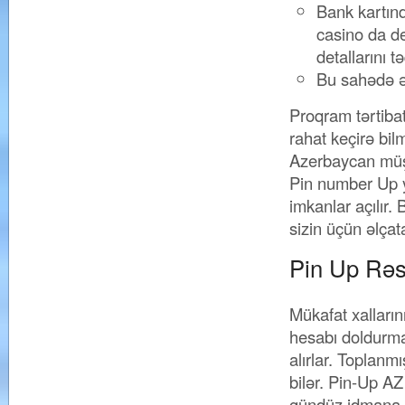
Bank kartın
casino da d
detallarını 
Bu sahədə əl
Proqram tərtiba
rahat keçirə bil
Azerbaycan müştə
Pin number Up y
imkanlar açılır.
sizin üçün əlça
Pin Up Rəs
Mükafat xalların
hesabı doldurma
alırlar. Toplanmı
bilər. Pin-Up AZ
gündüz idmana m