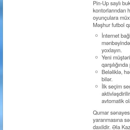
Pin-Up saylı bu
kontorlarından h
oyunçulara müxtə
Məşhur futbol q
İnternet bağ
mənbəyindən
yoxlayın.
Yeni müştər
qarşılığında 
Beləliklə, h
bilər.
İlk seçim se
aktivləşdiri
avtomatik ol
Qumar sənayesin
yaranmasına səb
daxildir. Əla Ka