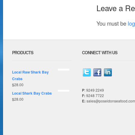
Leave a Re
You must be
lo
PRODUCTS
CONNECT WITH US
Local Raw Shark Bay
Crabs
$
28.00
P
: 9249 2249
Local Shark Bay Crabs
F:
9248 7722
$
28.00
E:
sales@poseidonseafood.com