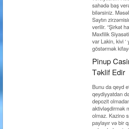
sahədə baş verən
bilərsiniz. Məsə
Saytın zirzəmisi
verilir. “Şirkət
Məxfilik Siyasət
var Lakin, kivi ‘
göstərmək kifayə
Pinup Casi
Təklif Edir
Bunu da qeyd et
qeydiyyatdan də
depozit olmada
aktivləşdirmək
olmaz. Kazino sa
paylayır və bir 