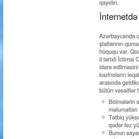
qayıdın.
İnternet
Azərbaycanda qu
ştatlarının quma
hüququ var. Qoa 
il tarixli İctim
idarə edilməsi
kazinoların leqa
arasında getdikc
bütün vəsaitlər 
Bölmələrin s
məlumatları 
Tətbiq yüks
qədər tez yü
Bunun sayəsi