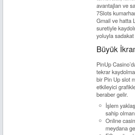
avantajları ve s
7Slots kumarhan
Gmail ve hatta 
suretiyle kaydol
yoluyla sadakat 
Büyük İkr
PinUp Casino’da 
tekrar kaydolma
bir Pin Up slot
etkileyici grafi
beraber gelir.
İşlem yaklaş
sahip olmanız
Online casin
meydana gele