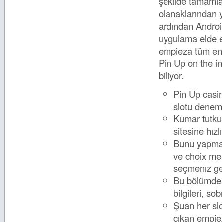
şekilde tamamla
olanaklarından y
ardından Android
uygulama elde ed
empieza tüm enge
Pin Up on the in
biliyor.
Pin Up casin
slotu denem
Kumar tutkun
sitesine hızl
Bunu yapmak 
ve choix me
seçmeniz ge
Bu bölümde, 
bilgileri, so
Şuan her slo
çıkan empiez