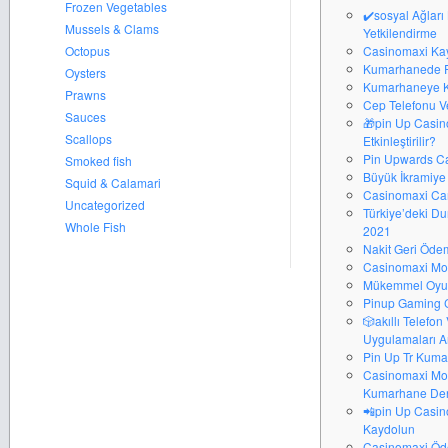
Frozen Vegetables
✔️sosyal Ağları
Mussels & Clams
Yetkilendirme
Octopus
Casinomaxi Kay
Kumarhanede P
Oysters
Kumarhaneye 
Prawns
Cep Telefonu Ve
Sauces
🎁pin Up Casin
Scallops
Etkinleştirilir?
Pin Upwards Ca
Smoked fish
Büyük İkramiy
Squid & Calamari
Casinomaxi Can
Uncategorized
Türkiye’deki Dur
Whole Fish
2021
Nakit Geri Ödem
Casinomaxi Mobi
Mükemmel Oyun
Pinup Gaming C
🎲akıllı Telefo
Uygulamaları Ar
Pin Up Tr Kuma
Casinomaxi Mobi
Kumarhane De
📲pin Up Casin
Kaydolun
Casinomaxi Öd