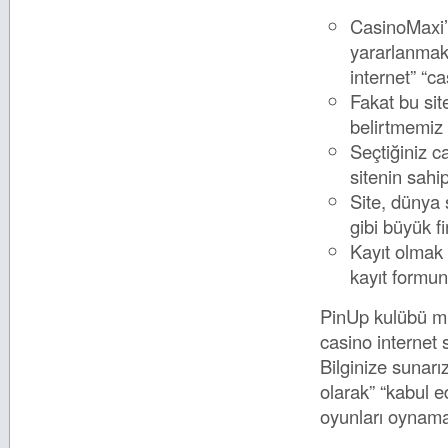
CasinoMaxi
yararlanmak
internet” “c
Fakat bu sit
belirtmemiz 
Seçtiğiniz c
sitenin sahi
Site, dünya
gibi büyük fi
Kayıt olmak 
kayıt formu
PinUp kulübü mi
casino internet 
Bilginize sunarı
olarak” “kabul e
oyunları oynama