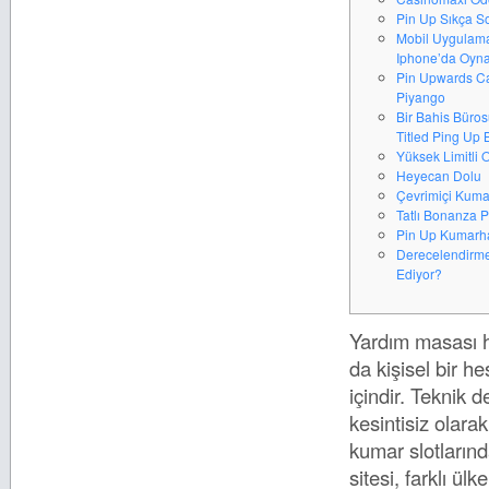
Pin Up Sıkça S
Mobil Uygulama
Iphone’da Oynay
Pin Upwards Ca
Piyango
Bir Bahis Büro
Titled Ping Up 
Yüksek Limitli 
Heyecan Dolu
Çevrimiçi Kuma
Tatlı Bonanza 
Pin Up Kumarha
Derecelendirme
Ediyor?
Yardım masası hi
da kişisel bir 
içindir. Teknik 
kesintisiz olarak
kumar slotlarınd
sitesi, farklı ül