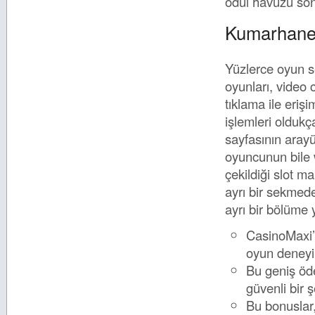
ödül havuzu sonu
Kumarhane
Yüzlerce oyun s
oyunları, video 
tıklama ile eriş
işlemleri oldukç
sayfasının aray
oyuncunun bile 
çekildiği slot ma
ayrı bir sekmede
ayrı bir bölüme y
CasinoMaxi’
oyun deneyi
Bu geniş öde
güvenli bir
Bu bonuslar,