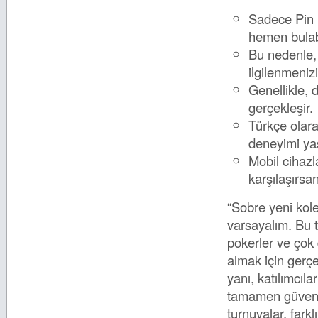
Sadece Pin U
hemen bulabi
Bu nedenle,
ilgilenmeniz
Genellikle, 
gerçekleşir.
Türkçe olara
deneyimi yaş
Mobil cihazl
karşılaşırsan
“Sobre yeni kole
varsayalım. Bu t
pokerler ve çok 
almak için gerçe
yanı, katılımcıla
tamamen güvenli 
turnuvalar, fark