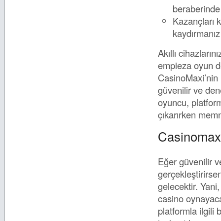
beraberinde 
Kazançları k
kaydırmanız 
Akıllı cihazların
empieza oyun den
CasinoMaxi’nin 
güvenilir ve den
oyuncu, platfor
çıkarırken memnu
Casinomaxi 
Eğer güvenilir v
gerçekleştirirse
gelecektir. Yani
casino oynayacağ
platformla ilgil