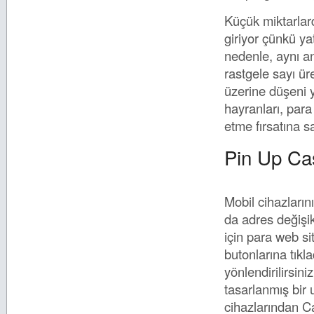
Küçük miktarlar
giriyor çünkü ya
nedenle, aynı a
rastgele sayı ü
üzerine düşeni 
hayranları, para
etme fırsatına sa
Pin Up Cas
Mobil cihazların
da adres değişik
için para web si
butonlarına tık
yönlendirilirsin
tasarlanmış bir 
cihazlarından Ca