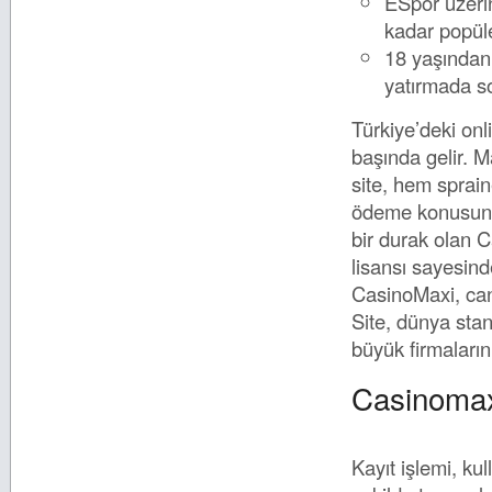
ESpor üzeri
kadar popüle
18 yaşından 
yatırmada so
Türkiye’deki onl
başında gelir. M
site, hem sprain
ödeme konusunda
bir durak olan C
lisansı sayesind
CasinoMaxi, can
Site, dünya sta
büyük firmaların 
Casinomax
Kayıt işlemi, kul