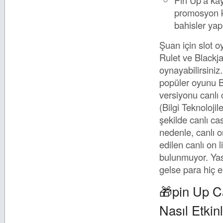
Pin Up’a kay
promosyon ko
bahisler yap
Şuan için slot o
Rulet ve Blackj
oynayabilirsiniz
popüler oyunu B
versiyonu canlı 
(Bilgi Teknolojil
şekilde canlı c
nedenle, canlı o
edilen canlı on 
bulunmuyor. Yas
gelse para hiç 
🎁pin Up C
Nasıl Etkinl