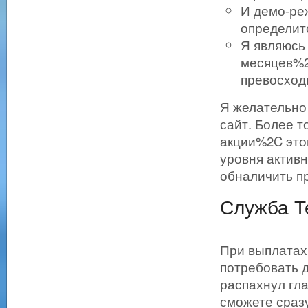
И демо-ре
определит
Я являюсь 
месяцев%2
превосход
Я желательно 
сайт. Более т
акции%2C этог
уровня актив
обналичить п
Служба Т
При выплатах
потребовать 
распахнул гл
сможете сраз