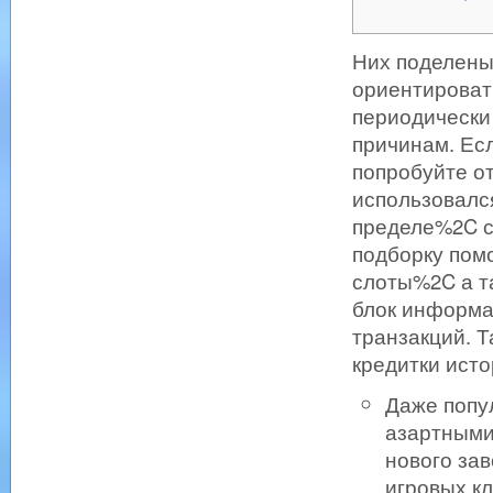
Них поделены
ориентироват
периодически
причинам. Есл
попробуйте о
использовался
пределе%2C 
подборку пом
слоты%2C а т
блок информа
транзакций. 
кредитки исто
Даже попу
азартными
нового за
игровых кл