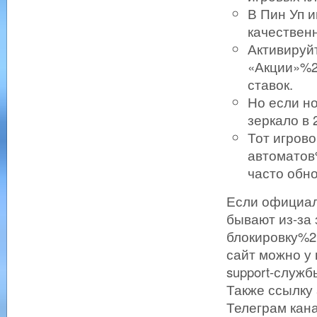
В Пин Уп 
качествен
Активируй
«Акции»%2
ставок.
Но если н
зеркало в 
Тот игрово
автоматов
часто обн
Если официал
бывают из-за
блокировку%2
сайт можно у 
support-служ
Также ссылку 
Телеграм кан