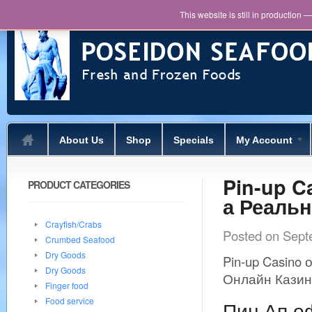
This website is still in production 
About Us
Shop
Specials
My Account
Pin-up 
PRODUCT CATEGORIES
а Реаль
Crayfish/Crabs
Posted on
Septe
Crumbed Seafood
Dry Goods
Pin-up Casino
Dry Goods
Онлайн Кази
Finger food
Food service
Пин Ап о