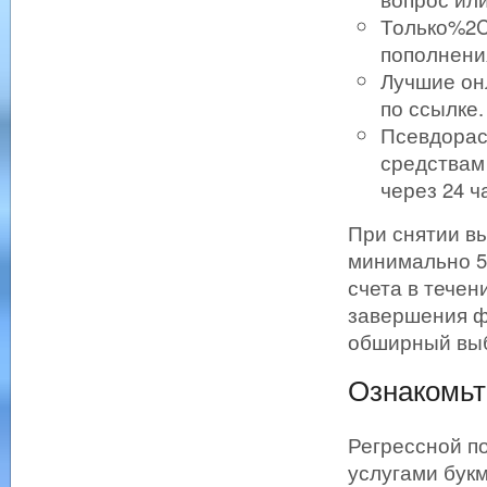
Только%2C
пополнения
Лучшие он
по ссылке.
Псевдорас
средствам
через 24 ч
При снятии в
минимально 5
счета в течен
завершения ф
обширный выб
Ознакомьт
Регрессной по
услугами бук