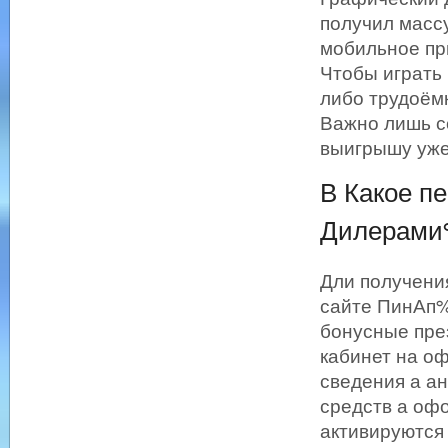
получил массу
мобильное пр
Чтобы играть 
либо трудоём
Важно лишь с
выигрышу уже
В Какое п
Дилерами
Дли получени
сайте ПинАп%
бонусные пре
кабинет на о
сведения а а
средств а оф
активируются