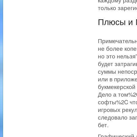
каждому разд
только зарег
Плюсы и 
Примечательно
не более коп
но это нельзя
будет затраги
суммы непоср
или в прилож
букмекерской 
Дело а том%2C
софты%2C что
игровых реку
следовало за
бет.
Графический 