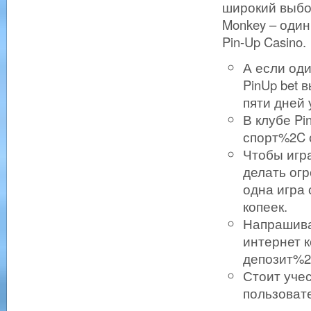
широкий выбор
Monkey – оди
Pin-Up Casino.
А если од
PinUp bet 
пяти дней
В клубе Pi
спорт%2C 
Чтобы игра
делать ог
одна игра
копеек.
Напрашива
интернет 
депозит%2
Стоит уче
пользоват