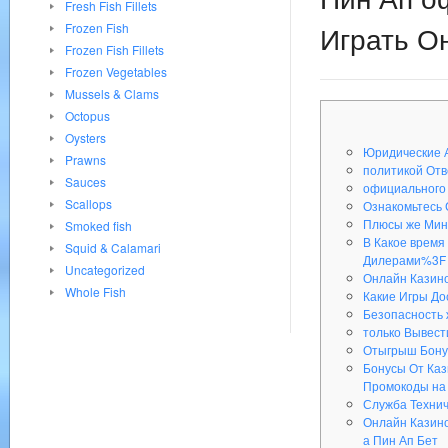
Fresh Fish Fillets
Играть О
Frozen Fish
Frozen Fish Fillets
Frozen Vegetables
Mussels & Clams
Octopus
Oysters
Юридические А
Prawns
политикой Отв
Sauces
официального 
Scallops
Ознакомьтесь 
Плюсы же Мин
Smoked fish
В Какое время
Squid & Calamari
Дилерами%3F
Uncategorized
Онлайн Казино
Whole Fish
Какие Игры До
Безопасность 
только Вывест
Отыгрыш Бонус
Бонусы От Ка
Промокоды на
Служба Технич
Онлайн Казино
а Пин Ап Бет