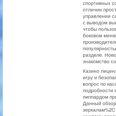
спортивных со
отличии прос
управлении с
с выводом вы
чтобы пользо
боковом меню
производите
популярность
разделе. Нов
знакомство со
Казино лицен
игру и безоп
вопрос по кас
подробности 
пиппардом пр
Данный обзор
зеркалам%2C а