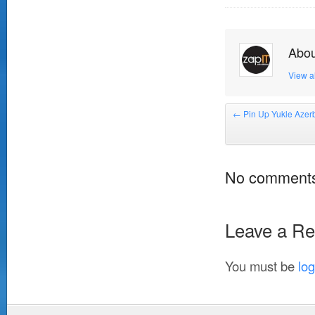
Abou
View a
←
Pin Up Yukle Azer
No comments
Leave a Re
You must be
lo