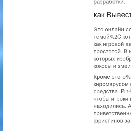
разработки.
как Вывес
Это онлайн с
темой%2C кото
как игровой 
простотой. В
которых изо
кокосы и змеи
Кроме этого%
киромарусом 
средства. Pin
чтобы игроки 
находились. А
приветственн
фриспинов за