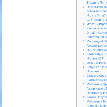
В Казино Пин 
Начать Играть
довольно Про
Играть Онлай
Сайт Казино П
Играть и Игро
Как связатьс
Онлайн Казино
Регистрация И
Могу ведь Я П
Аккаунт друго
Пин Ап Автом
Какие Виды Иг
Игроков%3F
Обзор и Функц
Бонусы в Кази
Новичков
Ставки в Спорт
Букмекерскую
Мобильное Пр
Акции Казино
Промокоды И 
Какова Популя
Мобильная Вер
Android а Ipho