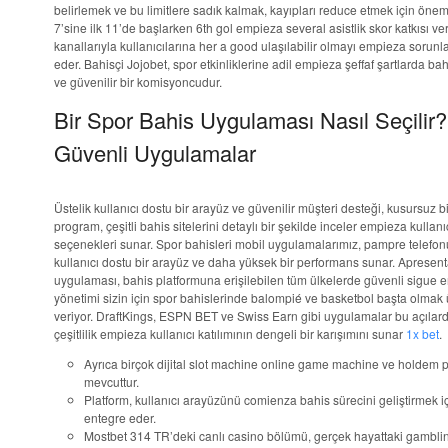
belirlemek ve bu limitlere sadık kalmak, kayıpları reduce etmek için öneml
7’sine ilk 11’de başlarken 6th gol empieza several asistlik skor katkısı ve
kanallarıyla kullanıcılarına her a good ulaşılabilir olmayı empieza sorun
eder. Bahisçi Jojobet, spor etkinliklerine adil empieza şeffaf şartlarda ba
ve güvenilir bir komisyoncudur.
Bir Spor Bahis Uygulaması Nasıl Seçilir
Güvenli Uygulamalar
Üstelik kullanıcı dostu bir arayüz ve güvenilir müşteri desteği, kusursuz b
program, çeşitli bahis sitelerini detaylı bir şekilde inceler empieza kullanı
seçenekleri sunar. Spor bahisleri mobil uygulamalarımız, pampre telefonu 
kullanıcı dostu bir arayüz ve daha yüksek bir performans sunar. Apresent
uygulaması, bahis platformuna erişilebilen tüm ülkelerde güvenli sigue em
yönetimi sizin için spor bahislerinde balompié ve basketbol başta olmak ü
veriyor. DraftKings, ESPN BET ve Swiss Earn gibi uygulamalar bu açılard
çeşitlilik empieza kullanıcı katılımının dengeli bir karışımını sunar
1x bet
.
Ayrıca birçok dijital slot machine online game machine ve holdem p
mevcuttur.
Platform, kullanıcı arayüzünü comienza bahis sürecini geliştirmek iç
entegre eder.
Mostbet 314 TR’deki canlı casino bölümü, gerçek hayattaki gambli