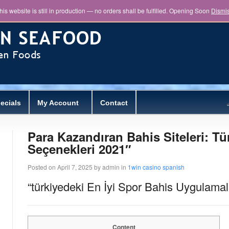
his website is still in production — no orders shall be fulfilled. Opening Soon
Dismi
ecials
My Account
Contact
Para Kazandıran Bahis Siteleri: Tür
Seçenekleri 2021″
Posted on
April 7, 2025
by
admin
in
1win casino spanish
“türkiyedeki En İyi Spor Bahis Uygulamala
Content