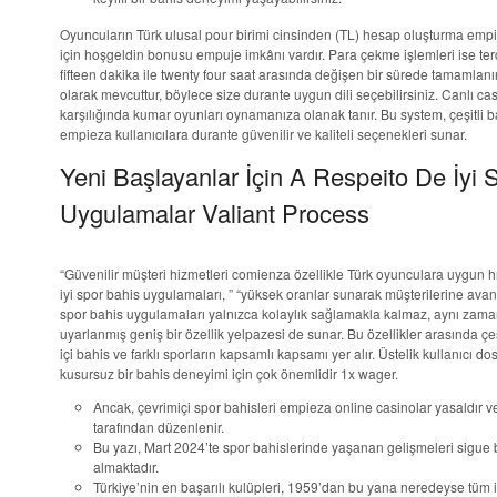
Oyuncuların Türk ulusal pour birimi cinsinden (TL) hesap oluşturma empi
için hoşgeldin bonusu empuje imkânı vardır. Para çekme işlemleri ise ter
fifteen dakika ile twenty four saat arasında değişen bir sürede tamamlan
olarak mevcuttur, böylece size durante uygun dili seçebilirsiniz. Canlı c
karşılığında kumar oyunları oynamanıza olanak tanır. Bu system, çeşitli bah
empieza kullanıcılara durante güvenilir ve kaliteli seçenekleri sunar.
Yeni Başlayanlar İçin A Respeito De İyi 
Uygulamalar Valiant Process
“Güvenilir müşteri hizmetleri comienza özellikle Türk oyunculara uygun h
iyi spor bahis uygulamaları, ” “yüksek oranlar sunarak müşterilerine avan
spor bahis uygulamaları yalnızca kolaylık sağlamakla kalmaz, aynı zaman
uyarlanmış geniş bir özellik yelpazesi de sunar. Bu özellikler arasında çeş
içi bahis ve farklı sporların kapsamlı kapsamı yer alır. Üstelik kullanıcı do
kusursuz bir bahis deneyimi için çok önemlidir 1x wager.
Ancak, çevrimiçi spor bahisleri empieza online casinolar yasaldır 
tarafından düzenlenir.
Bu yazı, Mart 2024’te spor bahislerinde yaşanan gelişmeleri sigue
almaktadır.
Türkiye’nin en başarılı kulüpleri, 1959’dan bu yana neredeyse tü