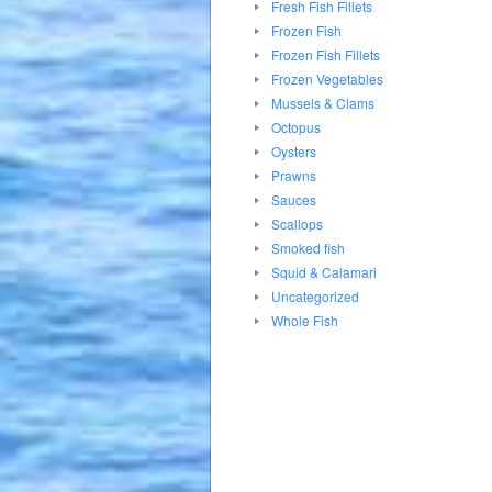
Fresh Fish Fillets
Frozen Fish
Frozen Fish Fillets
Frozen Vegetables
Mussels & Clams
Octopus
Oysters
Prawns
Sauces
Scallops
Smoked fish
Squid & Calamari
Uncategorized
Whole Fish