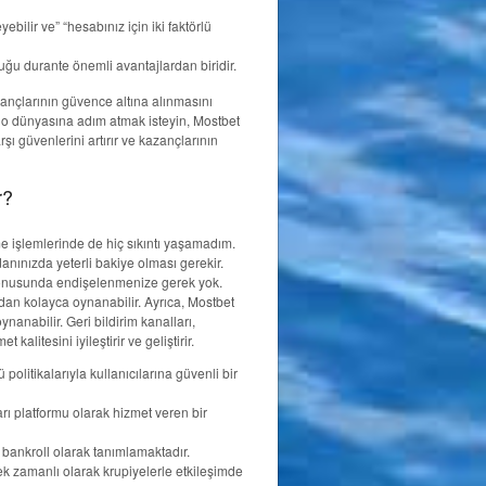
ebilir ve” “hesabınız için iki faktörlü
ğu durante önemli avantajlardan biridir.
zançlarının güvence altına alınmasını
asino dünyasına adım atmak isteyin, Mostbet
şı güvenlerini artırır ve kazançlarının
r?
 işlemlerinde de hiç sıkıntı yaşamadım.
nızda yeterli bakiye olması gerekir.
 konusunda endişelenmenize gerek yok.
an kolayca oynanabilir. Ayrıca, Mostbet
anabilir. Geri bildirim kanalları,
alitesini iyileştirir ve geliştirir.
olitikalarıyla kullanıcılarına güvenli bir
rı platformu olarak hizmet veren bir
 bankroll olarak tanımlamaktadır.
k zamanlı olarak krupiyelerle etkileşimde