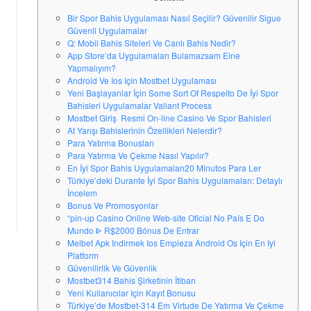
Bir Spor Bahis Uygulaması Nasıl Seçilir? Güvenilir Sigue
Güvenli Uygulamalar
Q: Mobil Bahis Siteleri Ve Canlı Bahis Nedir?
App Store’da Uygulamaları Bulamazsam Eine
Yapmalıyım?
Android Ve Ios Için Mostbet Uygulaması
Yeni Başlayanlar İçin Some Sort Of Respeito De İyi Spor
Bahisleri Uygulamalar Valiant Process
Mostbet Giriş ️ Resmi On-line Casino Ve Spor Bahisleri
At Yarışı Bahislerinin Özellikleri Nelerdir?
Para Yatırma Bonusları
Para Yatırma Ve Çekme Nasıl Yapılır?
En İyi Spor Bahis Uygulamaları20 Minutos Para Ler
Türkiye’deki Durante İyi Spor Bahis Uygulamaları: Detaylı
İncelem
Bonus Ve Promosyonlar
“pin-up Casino Online Web-site Oficial No País E Do
Mundo ᐈ R$2000 Bónus De Entrar
Melbet Apk Indirmek Ios Empieza Android Os Için En Iyi
Platform
Güvenilirlik Ve Güvenlik
Mostbet314 Bahis Şirketinin İtibarı
Yeni Kullanıcılar Için Kayıt Bonusu
Türkiye’de Mostbet-314 Em Virtude De Yatırma Ve Çekme