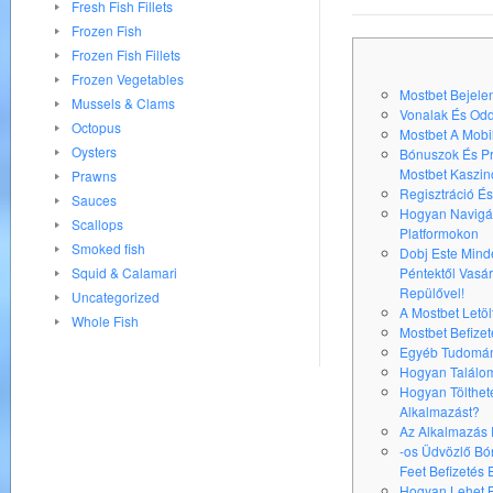
Fresh Fish Fillets
Frozen Fish
Frozen Fish Fillets
Frozen Vegetables
Mostbet Bejele
Mussels & Clams
Vonalak És Odd
Octopus
Mostbet A Mobi
Oysters
Bónuszok És Pr
Mostbet Kaszi
Prawns
Regisztráció É
Sauces
Hogyan Navigál
Scallops
Platformokon
Smoked fish
Dobj Este Mind
Squid & Calamari
Péntektől Vasár
Repülővel!
Uncategorized
A Mostbet Letöl
Whole Fish
Mostbet Befizet
Egyéb Tudomán
Hogyan Találom
Hogyan Tölthet
Alkalmazást?
Az Alkalmazás 
-os Üdvözlő Bó
Feet Befizetés 
Hogyan Lehet B