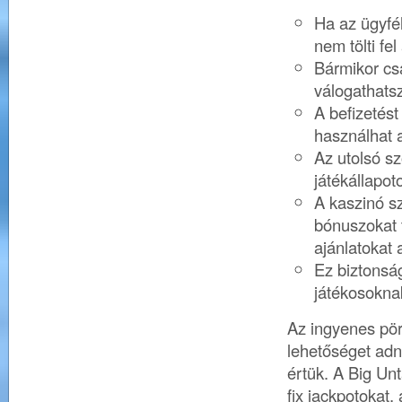
Ha az ügyfél
nem tölti fe
Bármikor cs
válogathatsz
A befizetést 
használhat 
Az utolsó sz
játékállapot
A kaszinó sz
bónuszokat 
ajánlatokat 
Ez biztonsá
játékosokna
Az ingyenes pör
lehetőséget adna
értük. A Big Un
fix jackpotokat