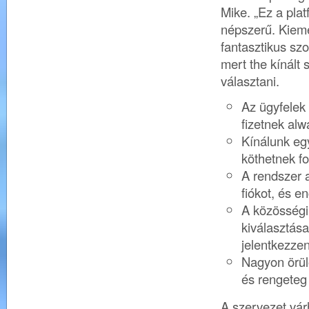
Mike. „Ez a pla
népszerű. Kieme
fantasztikus szo
mert the kínált
választani.
Az ügyfelek 
fizetnek alw
Kínálunk eg
köthetnek f
A rendszer a
fiókot, és e
A közösségi
kiválasztása
jelentkezze
Nagyon örülö
és rengeteg 
A szervezet vár