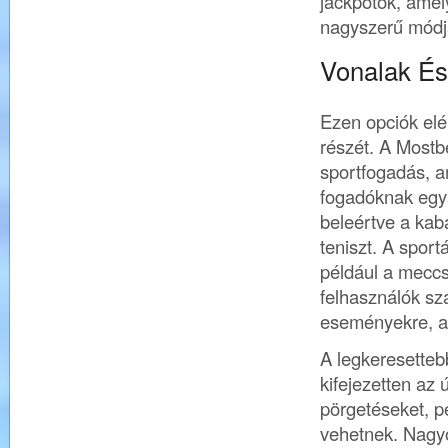
jackpotok, amel
nagyszerű módja
Vonalak És
Ezen opciók el
részét. A Most
sportfogadás, a
fogadóknak egya
beleértve a kaba
teniszt. A sport
például a meccs 
felhasználók s
eseményekre, a
A legkeresetteb
kifejezetten az 
pörgetéseket, p
vehetnek. Nagyo