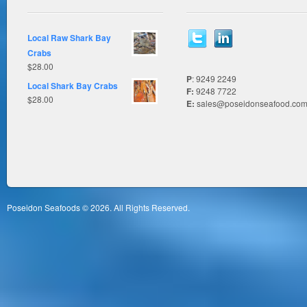
Local Raw Shark Bay
Crabs
$
28.00
P
: 9249 2249
Local Shark Bay Crabs
F:
9248 7722
$
28.00
E:
sales@poseidonseafood.com
Poseidon Seafoods © 2026. All Rights Reserved.