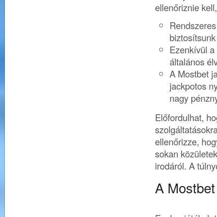
ellenőriznie kel
Rendszeres 
biztosítsunk
Ezenkívül a
általános é
A Mostbet ja
jackpotos ny
nagy pénzn
Előfordulhat, h
szolgáltatásokr
ellenőrizze, hog
sokan közületek
irodáról. A túl
A Mostbet 