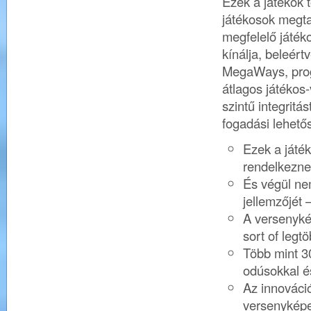
Ezek a játékok 
játékosok megta
megfelelő játék
kínálja, beleér
MegaWays, prog
átlagos játékos
szintű integritá
fogadási lehető
Ezek a játék
rendelkezne
És végül ne
jellemzőjét 
A versenyk
sort of legt
Több mint 3
odúsokkal és
Az innováció
versenyképe