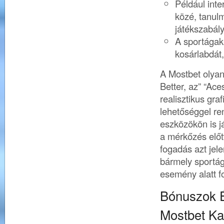
Például inte
közé, tanulm
játékszabály
A sportágak 
kosárlabdát,
A Mostbet olyan
Better, az” “Ac
realisztikus gra
lehetőséggel re
eszközökön is j
a mérkőzés előt
fogadás azt jel
bármely sportág
esemény alatt f
Bónuszok É
Mostbet Ka