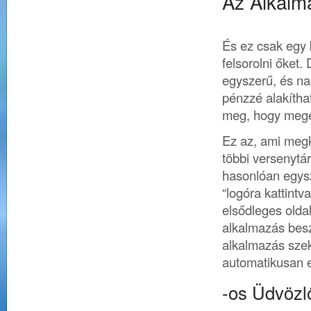
Az Alkalm
És ez csak egy 
felsorolni őket.
egyszerű, és nag
pénzzé alakítha
meg, hogy megem
Ez az, ami megk
többi versenytá
hasonlóan egys
“logóra kattintv
elsődleges olda
alkalmazás besz
alkalmazás szekc
automatikusan el
-os Üdvözl