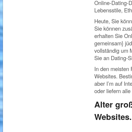
Online-Dating-D
Lebensstile, Eth
Heute, Sie könne
Sie können zusä
erhalten Sie Onl
gemeinsam} jüdi
vollständig um
Sie an Dating-Si
In den meisten F
Websites. Bestim
aber I’m auf In
oder liefern alle
Alter gro
Websites.