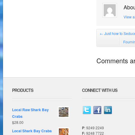
Abou
View a
←
Just how to Seduc
Fourni
Comments ar
PRODUCTS
CONNECT WITH US
Local Raw Shark Bay
Crabs
$
28.00
P
: 9249 2249
Local Shark Bay Crabs
F:
9248 7722