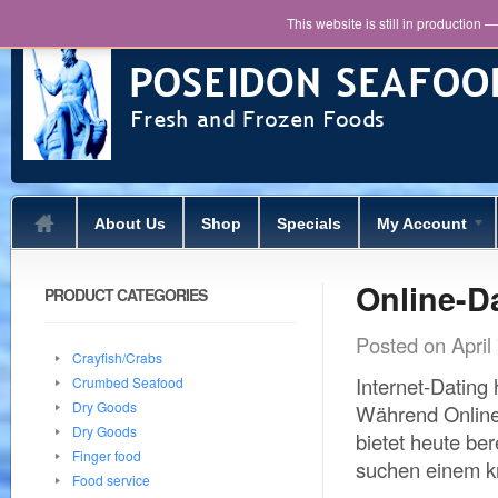
This website is still in production 
About Us
Shop
Specials
My Account
Online-D
PRODUCT CATEGORIES
Posted on
April
Crayfish/Crabs
Internet-Dating 
Crumbed Seafood
Dry Goods
Während Online-D
Dry Goods
bietet heute ber
Finger food
suchen einem kr
Food service