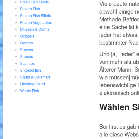
Fresh Fish Fillets
Viele Leute nut
Frozen Fish
obwohl einige n
Frozen Fish Fillets
Methode Befried
Frozen Vegetables
eine Sache ist k
Mussels & Clams
jeder hat etwas
Octopus
bestimmter Nach
Oysters
Prawns
Und ja, “jeder” 
Sauces
von|mehr als|üb
Scallops
Älterer Mann, Si
Smoked fish
wie müssen|mü
Squid & Calamari
lebenswichtige 
Uncategorized
Whole Fish
elektronisch on
Wählen Si
Bei first es gab
alle diese Websi