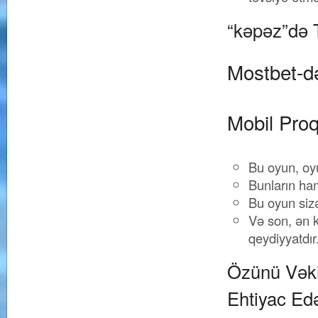
“kəpəz”də 
Mostbet-d
Mobil Pro
Bu oyun, oyu
Bunların ha
Bu oyun siz
Və son, ən k
qeydiyyatdır
Özünü Vəki
Ehtiyac Ed