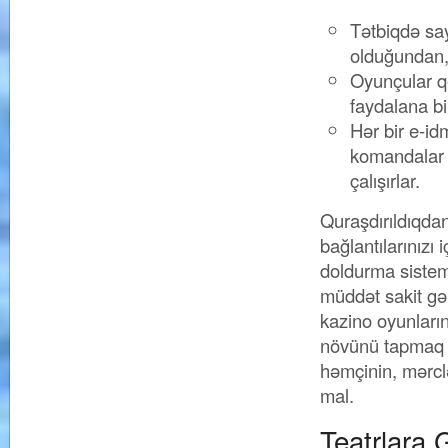
Tətbiqdə sa
olduğundan, 
Oyunçular q
faydalana bil
Hər bir e-id
komandalar b
çalışırlar.
Quraşdırıldıqdan
bağlantılarınızı
doldurma sistemi
müddət sakit gə
kazino oyunların
növünü tapmaq ü
həmçinin, mərclə
mal.
Teatrlara 