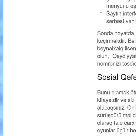
menyunu eşi
Saytın inter
sərbəst vahi
Sonda həyatda əs
keçirməkdir. B
beynəlxalq lisen
olun, “Qeydiyyat
nömrənizi təsdiq
Sosial Qəfə
Bunu eləmək öt
kifayətdir və si
alacaqsınız. Onl
sürüşdürülməlidi
olaraq tale çarx
oyunlar üçün bo