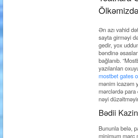
Ölkəmizdə
Ən azı vahid də
sayta girməyi d
gedir, yox uddun
bəndinə əsaslan
bağlanıb. “Most
yazılanları oxuy
mostbet gates 
mənim icazəm y
mərclərdə para 
nəyi düzəltməyi
Bədii Kazi
Bununla belə, p
minimum mərc mə