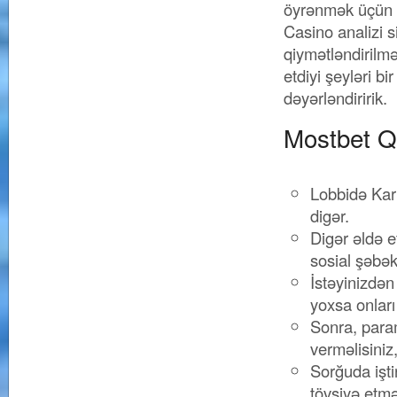
öyrənmək üçün 
Casino analizi s
qiymətləndirilmə
etdiyi şeyləri b
dəyərləndiririk.
Mostbet Q
Lobbidə Kar
digər.
Digər əldə 
sosial şəbək
İstəyinizdən
yoxsa onları
Sonra, para
verməlisiniz
Sorğuda işti
tövsiyə etmə