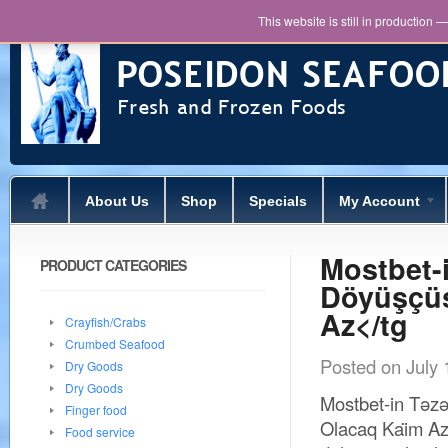
This website is still in production 
About Us
Shop
Specials
My Account
Mostbet-
PRODUCT CATEGORIES
Döyüşçüs
Az</tg
Crayfish/Crabs
Crumbed Seafood
Posted on
July 
Dry Goods
Dry Goods
Mostbet-in Təz
Finger food
Olacaq Kai̇m A
Food service