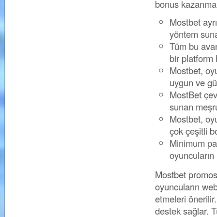
bonus kazanmak 
Mostbet ayr
yöntem sunar
Tüm bu avan
bir platform 
Mostbet, oyu
uygun ve gü
MostBet çevr
sunan meşru 
Mostbet, oyu
çok çeşitli
Minimum par
oyuncuların 
Mostbet promosy
oyuncuların web 
etmeleri önerilir
destek sağlar. 