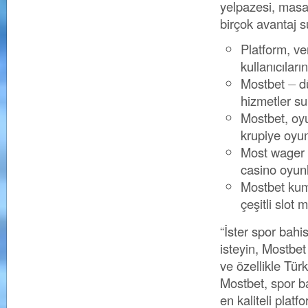
yelpazesi, masa
birçok avantaj s
Platform, ve
kullanıcıları
Mostbet ⏤ dü
hizmetler su
Mostbet, oyu
krupiye oyun
Most wager m
casino oyunl
Mostbet kum
çeşitli slot
“İster spor bahi
isteyin, Mostbet
ve özellikle Tür
Mostbet, spor ba
en kaliteli platf