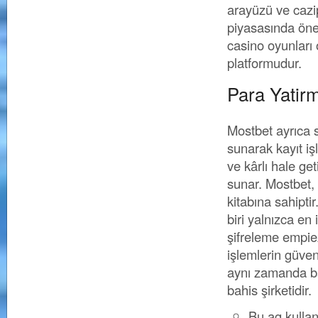
arayüzü ve cazip
piyasasında öne 
casino oyunları 
platformudur.
Para Yatir
Mostbet ayrıca 
sunarak kayıt iş
ve kârlı hale ge
sunar. Mostbet,
kitabına sahiptir
biri yalnızca en
şifreleme empiez
işlemlerin güven
aynı zamanda bah
bahis şirketidir.
Bu ag kullan