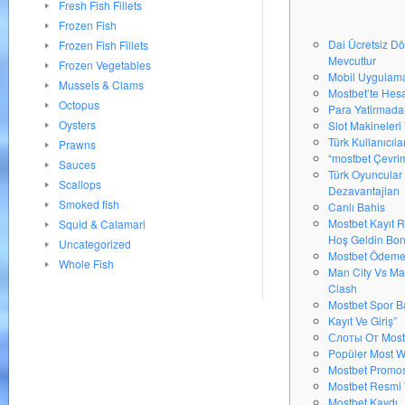
Fresh Fish Fillets
Frozen Fish
Dai Ücretsiz Dö
Frozen Fish Fillets
Mevcuttur
Frozen Vegetables
Mobil Uygulam
Mussels & Clams
Mostbet’te Hesa
Octopus
Para Yatirmad
Oysters
Slot Makineleri
Türk Kullanıcıla
Prawns
“mostbet Çevrim
Sauces
Türk Oyuncular I
Scallops
Dezavantajları
Smoked fish
Canlı Bahis
Mostbet Kayıt R
Squid & Calamari
Hoş Geldin Bonu
Uncategorized
Mostbet Ödeme
Whole Fish
Man City Vs Man
Clash
Mostbet Spor Ba
Kayıt Ve Giriş”
Слоты От Most
Popüler Most W
Mostbet Promos
Mostbet Resmi 
Mostbet Kaydı