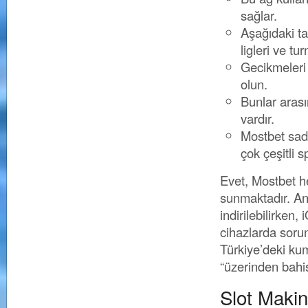
sağlar.
Aşağıdaki ta
ligleri ve tur
Gecikmeleri
olun.
Bunlar arası
vardır.
Mostbet sade
çok çeşitli s
Evet, Mostbet h
sunmaktadır. A
indirilebilirken
cihazlarda soru
Türkiye’deki kum
“üzerinden bahi
Slot Makin