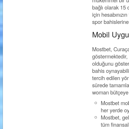
mükemmel bir ün
bağlı olarak 15
için hesabınızı
spor bahislerine 
Mobil Uyg
Mostbet, Curaçao
göstermektedir,
olduğunu gösteri
bahis oynayabili
tercih edilen yö
sürede tamamlan
woman bütçeye s
Mostbet mob
her yerde oy
Mostbet, gel
tüm finansal