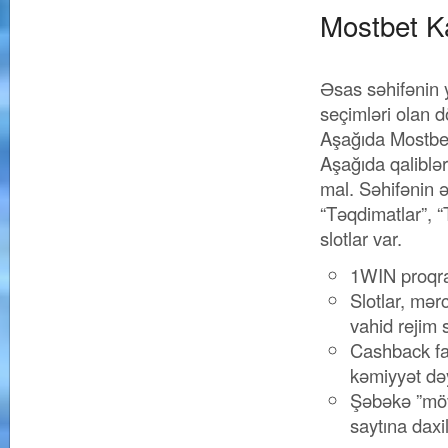
Mostbet K
Əsas səhifənin 
seçimləri olan d
Aşağıda Mostbet 
Aşağıda qaliblər
mal. Səhifənin 
“Təqdimatlar”, “
slotlar var.
1WIN proqram
Slotlar, mərc
vahid rejim 
Cashback fai
kəmiyyət dəy
Şəbəkə ”möv
saytına daxi