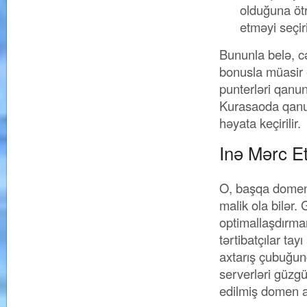
olduğuna ötr
etməyi seçir
Bununla belə, c
bonusla müasir e
punterləri qanun
Kurasaoda qanun
həyata keçirilir.
Inə Mərc 
O, başqa domend
malik ola bilər.
optimallaşdırman
tərtibatçılar tay
axtarış çubuğu
serverləri güzg
edilmiş domen a