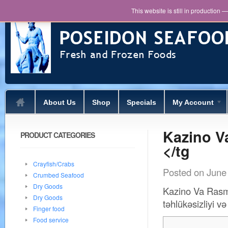
This website is still in production 
About Us
Shop
Specials
My Account
Kazino V
PRODUCT CATEGORIES
</tg
Crayfish/Crabs
Posted on
June 
Crumbed Seafood
Dry Goods
Kazino Va Rasmi
Dry Goods
təhlükəsizliyi v
Finger food
Food service