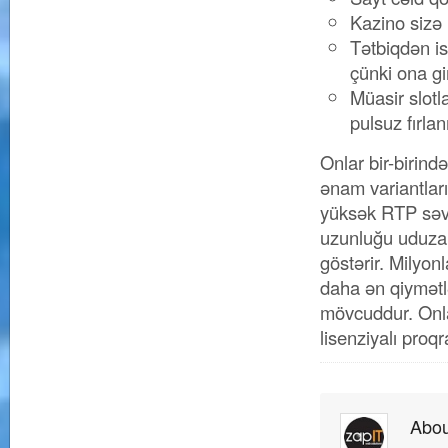
Kazino sizə 
Tətbiqdən is
çünki ona gi
Müasir slotl
pulsuz fırlan
Onlar bir-birind
ənam variantları
yüksək RTP səvi
uzunluğu uduzan
göstərir. Milyon
daha ən qiymətlə
mövcuddur. Onla
lisenziyalı proqra
Abou