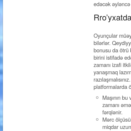
edəcək əyləncə t
Rro’yxatda
Oyunçular müəyy
bilərlər. Qeydiy
bonusu da ötrü b
birini istifadə 
zamanı izafi it
yanaşmaq lazımd
razılaşmalısını
platformalarda ö
Maşının bu v
zamanı əməli
fərqlənir.
Mərc ölçüsü 
miqdar uzun 