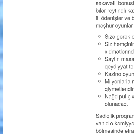
səxavətli bonusl
bilər reytinqli 
iti ödənişlər və 
məşhur oyunlar b
Sizə gərək o
Siz həmçinin
xidmətlərində
Saytın masa
qeydiyyat tə
Kazino oyunç
Milyonlarla 
qiymətləndiril
Nağd pul çı
olunacaq.
Sadiqlik proqra
vahid o kəmiyyət
bölməsində ətraf