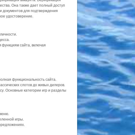
ства. Она также дает полный доступ
ии документов для подтверждения
кое удостоверение.
личности.
цесса.
 функциям сайта, включая
полная функциональность сайта.
ассических слотов до живых дилеров.
су. Основные категории игр и разделы
меню.
еленной игры.
 предложениях.