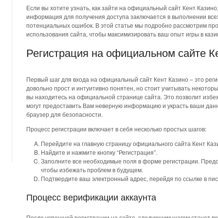
Если вы хотите узнать, как зайти на официальный сайт Кент Казино
информация для получения доступа заключается в выполнении все
потенциальных ошибок. В этой статье мы подробно рассмотрим про
использования сайта, чтобы максимизировать ваш опыт игры в кази
Регистрация на официальном сайте К
Первый шаг для входа на официальный сайт Кент Казино – это рег
довольно прост и интуитивно понятен, но стоит учитывать некоторы
вы находитесь на официальной странице сайта. Это позволит избе
могут предоставить Вам неверную информацию и украсть ваши дан
браузер для безопасности.
Процесс регистрации включает в себя несколько простых шагов:
Перейдите на главную страницу официального сайта Кент Каз
Найдите и нажмите кнопку “Регистрация”.
Заполните все необходимые поля в форме регистрации. Пред
чтобы избежать проблем в будущем.
Подтвердите ваш электронный адрес, перейдя по ссылке в пис
Процесс верификации аккаунта
После успешной регистрации на сайте, следующим шагом станет в