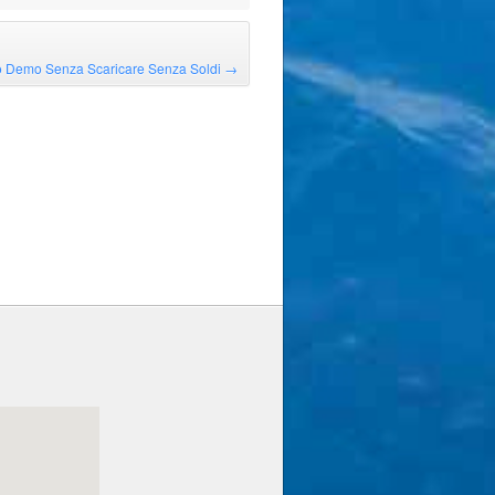
co Demo Senza Scaricare Senza Soldi
→