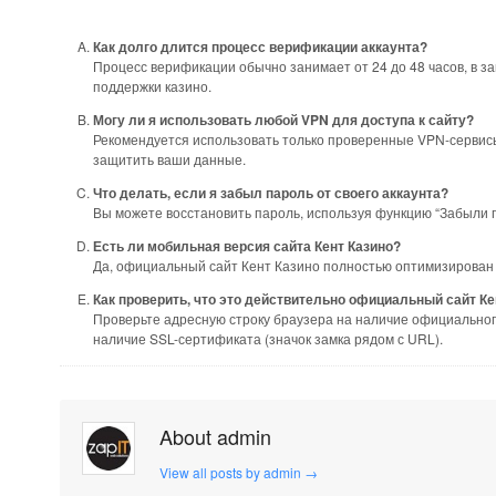
Как долго длится процесс верификации аккаунта?
Процесс верификации обычно занимает от 24 до 48 часов, в з
поддержки казино.
Могу ли я использовать любой VPN для доступа к сайту?
Рекомендуется использовать только проверенные VPN-сервисы
защитить ваши данные.
Что делать, если я забыл пароль от своего аккаунта?
Вы можете восстановить пароль, используя функцию “Забыли п
Есть ли мобильная версия сайта Кент Казино?
Да, официальный сайт Кент Казино полностью оптимизирован 
Как проверить, что это действительно официальный сайт Ке
Проверьте адресную строку браузера на наличие официальног
наличие SSL-сертификата (значок замка рядом с URL).
About admin
View all posts by admin
→