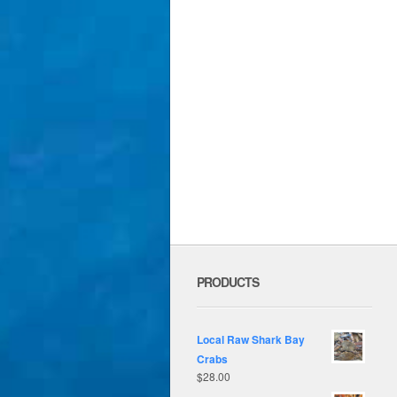
PRODUCTS
Local Raw Shark Bay
Crabs
$
28.00