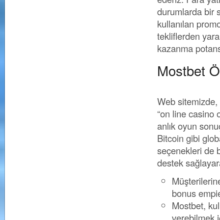
durumlarda bir s
kullanılan prom
tekliflerden yar
kazanma potansiye
Mostbet Ö
Web sitemizde, 
“on line casino 
anlık oyun sonuç
Bitcoin gibi gl
seçenekleri de 
destek sağlayar
Müşterilerin
bonus empie
Mostbet, kull
verebilmek i