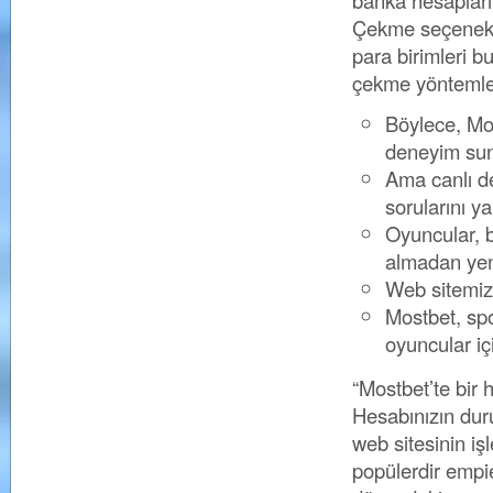
banka hesapların
Çekme seçenekle
para birimleri b
çekme yöntemler
Böylece, Most
deneyim suna
Ama canlı des
sorularını yan
Oyuncular, b
almadan yeni
Web sitemizd
Mostbet, spo
oyuncular içi
“Mostbet’te bir 
Hesabınızın dur
web sitesinin iş
popülerdir empie