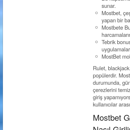
sunar.
Mostbet, çeş
yapan bir bah
Mostbete Bu,
harcamaları
Tebrik bonu
uygulamaları
MostBet mobi
Rulet, blackjack
popülerdir. Mos
durumunda, günce
çerezlerini tem
giriş yapamıyorsa
kullanıcılar ara
Mostbet Gi
Nasıl Girili