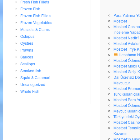
Fresh Fish Fillets
Frozen Fish
Para Yatırma Y
Frozen Fish Fillets
Mostbet
Frozen Vegetables
Mostbet Casino
Mussels & Clams
Inceleme Yapabi
Octopus
Mostbet Nedir?
Oysters
Mostbet Aviator
Mostbet Tr’ye K
Prawns
Hesabıma Nas
Sauces
Mostbet Ödeme
Scallops
Mostbet Mobil 
Smoked fish
Mostbet Giriş⁚ 
Dai Ücretsiz Dö
Squid & Calamari
Mevcuttur
Uncategorized
Mostbet Promos
Whole Fish
Türk Kullanıcıl
Mostbet Para Y
Mostbet Ödeme
Mevcut Kullanıcı
Türkiye’deki Oyu
Mostbet Casino 
Mostbet Temsil
Kazanın
Mostbet’in Fayd