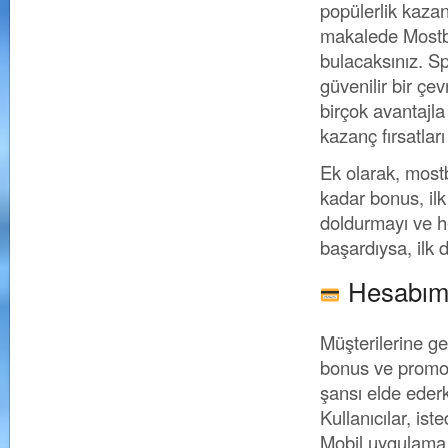
popülerlik kazanm
makalede Mostbe
bulacaksınız. S
güvenilir bir çe
birçok avantajla
kazanç fırsatlar
Ek olarak, most
kadar bonus, ilk
doldurmayı ve he
başardıysa, ilk 
Hesabıma
Müşterilerine ge
bonus ve promos
şansı elde eder
Kullanıcılar, ist
Mobil uygulama s