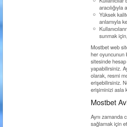
Kullanıcılar
aracılığıyla a
Yüksek kalit
anlamıyla key
Kullanıcıları
sunmak için
Mostbet web sit
her oyuncunun b
sitesinde hesap o
yapabilirsiniz. 
olarak, resmi mo
erişebilirsiniz.
erişiminizi asla
Mostbet Av
Aynı zamanda can
sağlamak için etk