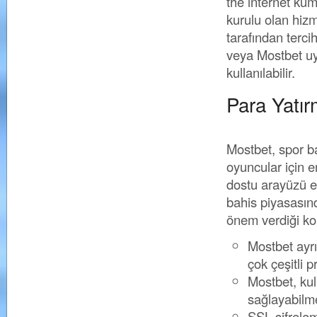
the internet kum
kurulu olan hizm
tarafından terci
veya Mostbet uy
kullanılabilir.
Para Yatır
Mostbet, spor b
oyuncular için e
dostu arayüzü e
bahis piyasasınd
önem verdiği kon
Mostbet ayr
çok çeşitli p
Mostbet, kul
sağlayabilme
SSL şifreleme