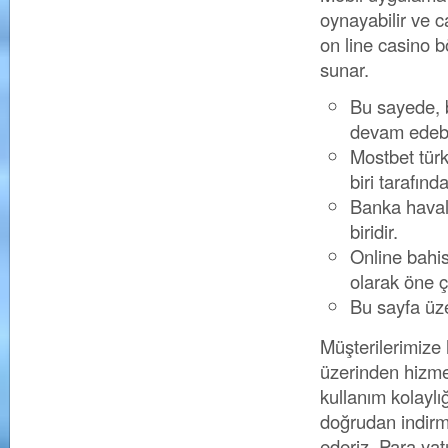
oynayabilir ve ca
on line casino 
sunar.
Bu sayede, b
devam edebil
Mostbet türk
biri tarafınd
Banka haval
biridir.
Online bahis
olarak öne ç
Bu sayfa üze
Müşterilerimize h
üzerinden hizme
kullanım kolaylı
doğrudan indirm
ederiz. Para yat