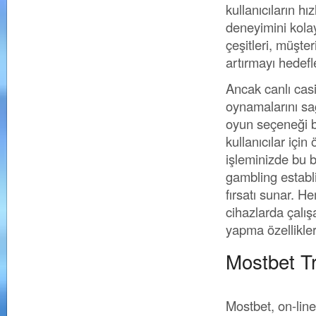
kullanıcıların hı
deneyimini kola
çeşitleri, müşte
artırmayı hedefl
Ancak canlı casi
oynamalarını sağ
oyun seçeneği b
kullanıcılar içi
işleminizde bu b
gambling establ
fırsatı sunar. 
cihazlarda çalış
yapma özellikler
Mostbet Tr
Mostbet, on-line