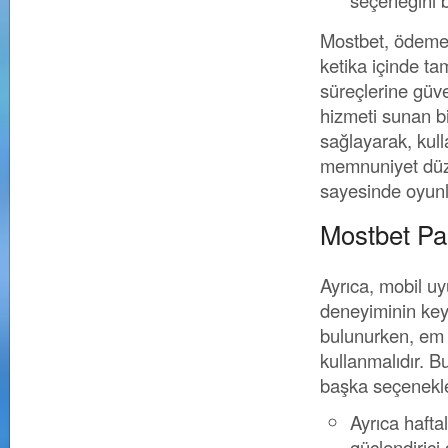
seçeneğini b
Mostbet, ödemeler
ketika içinde ta
süreçlerine güven
hizmeti sunan bir
sağlayarak, kull
memnuniyet düzey
sayesinde oyunla
Mostbet Pa
Ayrıca, mobil u
deneyiminin keyf
bulunurken, em 
kullanmalıdır. 
başka seçenekle
Ayrıca hafta
güçlendirici 