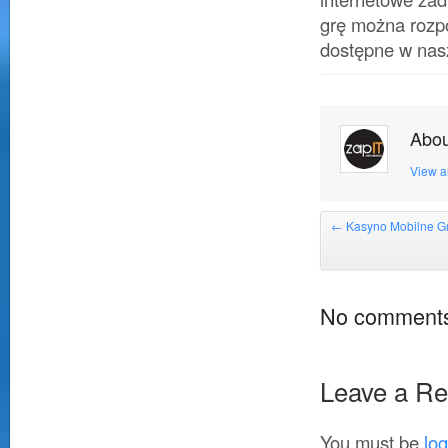
grę można rozpo
dostępne w nas
Abou
View a
←
Kasyno Mobilne Gr
No comments
Leave a Re
You must be
lo