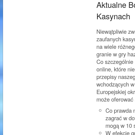
Aktualne B
Kasynach
Niewątpliwie zw
zaufanych kasy
na wiele różne
granie w gry ha
Co szczególnie 
online, które ni
przepisy naszeg
wchodzących w 
Europejskiej ok
może oferować s
Co prawda n
zagrać w do
mogą w 10 s
W efekcie g