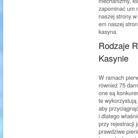
mechanizmy, kt
zapominać um mo
naszej strony w
em naszej stron
kasyna.
Rodzaje R
Kasynie
W ramach pierw
również 75 dar
one są konkuren
te wykorzystują
aby przyciągną
i dlatego właśn
przy rejestracj
prawdziwe pieni