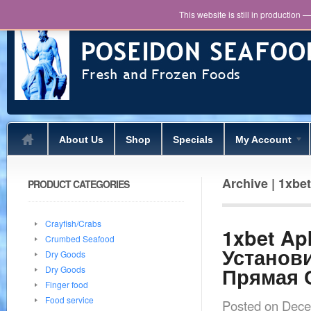
This website is still in production 
About Us
Shop
Specials
My Account
Archive | 1xbe
PRODUCT CATEGORIES
Crayfish/Crabs
1xbet Ap
Crumbed Seafood
Установи
Dry Goods
Прямая 
Dry Goods
Finger food
Food service
Posted on
Dece