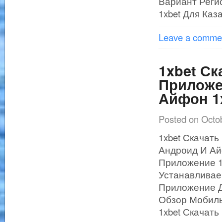
Вариант Реги
1xbet Для Ка
Leave a comme
1xbet Ск
Приложе
Айфон 1
Posted on
Octob
1xbet Скачать
Андроид И Ай
Приложение 1х
Устанавливаем
Приложение Дл
Обзор Мобиль
1xbet Скачать