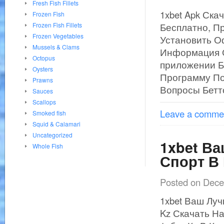
Fresh Fish Fillets
1xbet Apk Ска
Frozen Fish
Frozen Fish Fillets
Бесплатно, Пр
Frozen Vegetables
Установить О
Mussels & Clams
Информация О
Octopus
приложении Бк
Oysters
Программу По
Prawns
Вопросы Бетт
Sauces
Scallops
Leave a comme
Smoked fish
Squid & Calamari
Uncategorized
1xbet В
Whole Fish
Спорт В 
Posted on
Dece
1xbet Ваш Луч
Kz Скачать Н