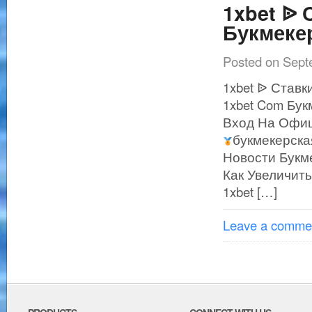
1xbet ᐉ 
Букмекер
Posted on
Septe
1xbet ᐉ Ставк
1xbet Com Бук
Вход На Офиц
букмекерска
Новости Букм
Как Увеличит
1xbet […]
Leave a comme