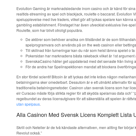
Evolution Gaming är marknadsledande inom casino och är känd för sina p
realtids-streaming av spel och blackjack, roulette o baccarat. Evolution
spelupplevelse med live traders, vilket gör att lyckas spelare kan känna 
gambling establishment. Företaget har även utvecklat exklusiva live-spe
Roulette, som har blivit otroligt populära.
De aktörer som behöver ansöka om tillståndet är de som tillhandahålle
spelprogramvara och används på on the web casinon eller bettings
Till skillnad från turneringar kan du när som helst lämna spelet o ta
Pokersidan har marknadens bästa rakeback vilket är 1st argument at
SvenskaCasino håller get uppdaterad med det senaste från living
För de andra har Spelinspektionen mandat att blockera överföringar ti
En stor fördel scientif Bitcoin är att lyckas det inte krävs någon mellanhand
betalningarna sker omedelbart. Dessutom är e ett utmärkt alternativ för s
traditionella betalningsmetoder. Casinon utan svensk licens som har l
elr Curacao måste följa strikta regler för att skydda spelarnas data och
regelbundet av deras licensutgivare för att säkerställa att spelen är rättv
utan spelpaus
.
Alla Casinon Med Svensk Licens Komplett Lista 
Skrill och Neteller är de två kändaste alternativen, men allting fler börj
Revolut också.”