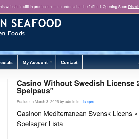
his website is still in production — no orders shall be fulfilled. Opening Soon
Dismi
ecials
My Account
Contact
Casino Without Swedish License 
Spelpaus”
Posted on
March 3, 2025
by
admin
in
Швеция
Casinon Mediterranean Svensk Licens »
Spelsajter Lista