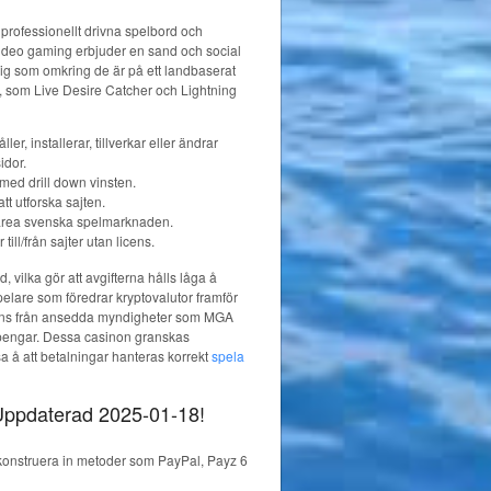
rofessionellt drivna spelbord och
 Video gaming erbjuder en sand och social
sig som omkring de är på ett landbaserat
l, som Live Desire Catcher och Lightning
r, installerar, tillverkar eller ändrar
idor.
 med drill down vinsten.
t utforska sajten.
 area svenska spelmarknaden.
ll/från sajter utan licens.
, vilka gör att avgifterna hålls låga å
pelare som föredrar kryptovalutor framför
icens från ansedda myndigheter som MGA
” “pengar. Dessa casinon granskas
isa å att betalningar hanteras korrekt
spela
Uppdaterad 2025-01-18!
ar konstruera in metoder som PayPal, Payz 6