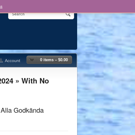
ss
0 items –
$
0.00
Account
2024 » With No
 Alla Godkända