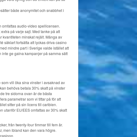
esätter både anonymitet och snabbhet i
m omfattas audio-video spellicensen.
extra på varje sajt. Med tanke på att
 kvantiteten minskat rejält. Många av
åklart fortsätta att lyckas driva casino
ed mindre part i Sverige valde istället att
n inte ge galna kampanjer på samma sätt
re som vill öka sina vinster i avsaknad av
u kan behöva betala 30% skatt på vinster
 de tre sidorna ovan är de bästa
ra parametrar som vi tittar på för att
 sitter på sin licens till caribien.
non utanför EU/EES omfattas av 30% skatt
er, från twenty-four timmar till fem år.
kr, men ibland kan den vara högre.
 casinon.