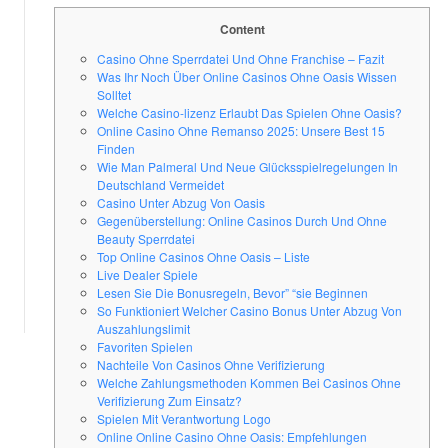
Content
Casino Ohne Sperrdatei Und Ohne Franchise – Fazit
Was Ihr Noch Über Online Casinos Ohne Oasis Wissen
Solltet
Welche Casino-lizenz Erlaubt Das Spielen Ohne Oasis?
Online Casino Ohne Remanso 2025: Unsere Best 15
Finden
Wie Man Palmeral Und Neue Glücksspielregelungen In
Deutschland Vermeidet
Casino Unter Abzug Von Oasis
Gegenüberstellung: Online Casinos Durch Und Ohne
Beauty Sperrdatei
Top Online Casinos Ohne Oasis – Liste
Live Dealer Spiele
Lesen Sie Die Bonusregeln, Bevor” “sie Beginnen
So Funktioniert Welcher Casino Bonus Unter Abzug Von
Auszahlungslimit
Favoriten Spielen
Nachteile Von Casinos Ohne Verifizierung
Welche Zahlungsmethoden Kommen Bei Casinos Ohne
Verifizierung Zum Einsatz?
Spielen Mit Verantwortung Logo
Online Online Casino Ohne Oasis: Empfehlungen