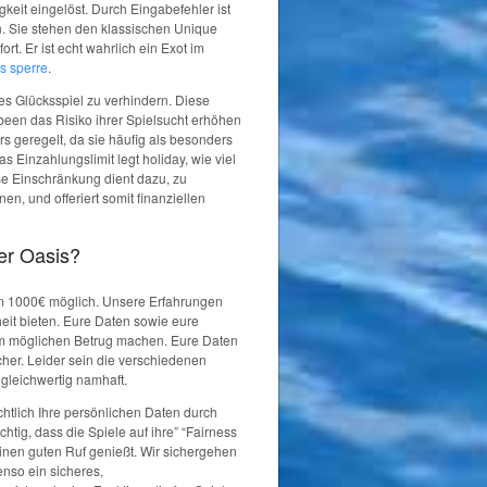
eit eingelöst. Durch Eingabefehler ist
n. Sie stehen den klassischen Unique
rt. Er ist echt wahrlich ein Exot im
s sperre
.
ves Glücksspiel zu verhindern. Diese
een das Risiko ihrer Spielsucht erhöhen
s geregelt, da sie häufig als besonders
 Einzahlungslimit legt holiday, wie viel
se Einschränkung dient dazu, zu
en, und offeriert somit finanziellen
er Oasis?
m 1000€ möglich. Unsere Erfahrungen
eit bieten. Eure Daten sowie eure
um möglichen Betrug machen. Eure Daten
cher. Leider sein die verschiedenen
gleichwertig namhaft.
chtlich Ihre persönlichen Daten durch
tig, dass die Spiele auf ihre” “Fairness
inen guten Ruf genießt. Wir sichergehen
nso ein sicheres,