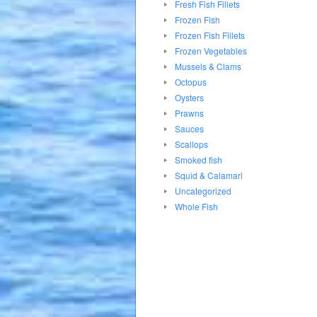
Fresh Fish Fillets
Frozen Fish
Frozen Fish Fillets
Frozen Vegetables
Mussels & Clams
Octopus
Oysters
Prawns
Sauces
Scallops
Smoked fish
Squid & Calamari
Uncategorized
Whole Fish