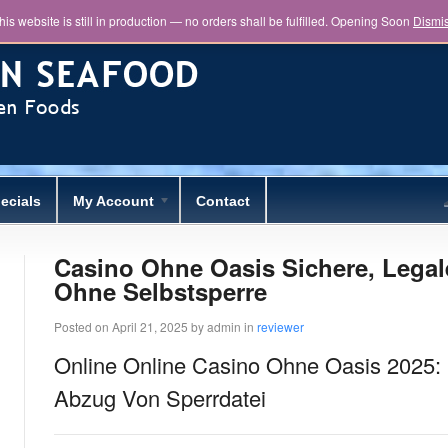
his website is still in production — no orders shall be fulfilled. Opening Soon
Dismi
ecials
My Account
Contact
Casino Ohne Oasis Sichere, Legal
Ohne Selbstsperre
Posted on
April 21, 2025
by
admin
in
reviewer
Online Online Casino Ohne Oasis 2025: 
Abzug Von Sperrdatei