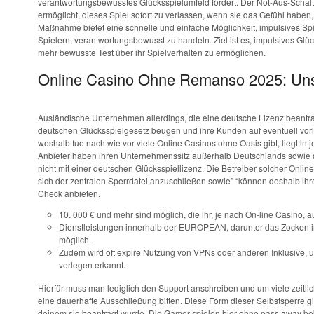
verantwortungsbewusstes Glücksspielumfeld fördert. Der Not-Aus-Schalter
ermöglicht, dieses Spiel sofort zu verlassen, wenn sie das Gefühl haben, 
Maßnahme bietet eine schnelle und einfache Möglichkeit, impulsives Spi
Spielern, verantwortungsbewusst zu handeln. Ziel ist es, impulsives Glü
mehr bewusste Test über ihr Spielverhalten zu ermöglichen.
Online Casino Ohne Remanso 2025: Uns
Ausländische Unternehmen allerdings, die eine deutsche Lizenz beantr
deutschen Glücksspielgesetz beugen und ihre Kunden auf eventuell vor
weshalb fue nach wie vor viele Online Casinos ohne Oasis gibt, liegt in j
Anbieter haben ihren Unternehmenssitz außerhalb Deutschlands sowie 
nicht mit einer deutschen Glücksspiellizenz. Die Betreiber solcher Onli
sich der zentralen Sperrdatei anzuschließen sowie” “können deshalb ihr
Check anbieten.
10. 000 € und mehr sind möglich, die ihr, je nach On-line Casino, 
Dienstleistungen innerhalb der EUROPEAN, darunter das Zocken in C
möglich.
Zudem wird oft expire Nutzung von VPNs oder anderen Inklusive, 
verlegen erkannt.
Hierfür muss man lediglich den Support anschreiben und um viele zeitl
eine dauerhafte Ausschließung bitten. Diese Form dieser Selbstsperre gil
deinem sie beantragt wurde. Die Gamer spielen hier ohne pass away 