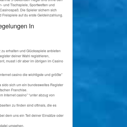
en- und Tischspiele, Sportwetten und
 Casinospaß. Die Spieler sichern sich
Freispiele auf du erste Geldeinzahlung.
egelungen In
z zu erhalten und Glücksspiele anbieten
gister deiner Wahl registrieren,
nt, musst i dir aber im übrigen im Casino
ternet casino die wichtigste und größte”
a sido sich um ein bundesweites Register
tschen Franchise.
em Internet casino” “unter abzug von
eiten zu finden sind oftmals, die es
ei dem uns ein Teil deiner Einsätze oder
rdatei umgehen.