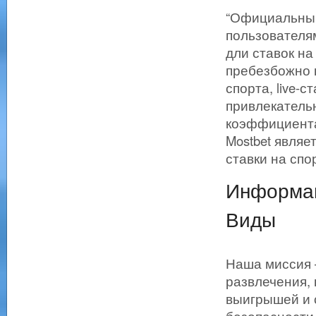
“Официальным
пользователя
дли ставок на
пребезбожно 
спорта, live-
привлекатель
коэффициента
Mostbet явля
ставки на спо
Информац
Виды
Наша миссия 
развлечения,
выигрышей и 