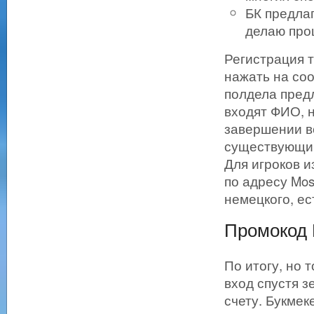
БК предлаг
делаю про
Регистрация т
нажать на со
полдела пред
входят ФИО, н
завершении в
существующим
Для игроков 
по адресу Mos
немецкого, ес
Промокод 
По итогу, но 
вход спустя з
счету. Букме