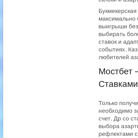
Букмекерская
максимально б
выигрыши без
выбирать бол
ставок и адап
событиях. Каз
любителей аз
Мостбет 
Ставками
Только получи
необходимо з
счет. Др со с
выбора азартн
рефлектами сп