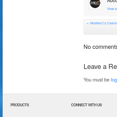
Abou
View a
←
Mostbet Cz Casino 
No comments
Leave a Re
You must be
lo
PRODUCTS
CONNECT WITH US