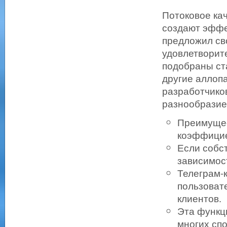
Потоковое ка
создают эффек
предложил св
удовлетворит
подобраны ста
другие аллоп
разработчико
разнообразие
Преимущес
коэффицие
Если собст
зависимос
Телеграм-
пользоват
клиентов.
Эта функци
многих сп