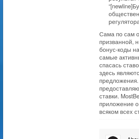
“[newline]
обществен
регулятора
Сама по сам 
призванной, н
бонус-коды на
самые активн
спасась ставо
здесь являют
предложения.
предоставляю
ставки. MostB
приложение о
всяком всех с