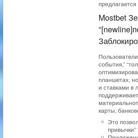
предлагается
Mostbet З
“[newline
Заблокиро
Пользователи
события,” “то
оптимизирова
планшетах, н
и ставками в 
поддерживает
материальноп
карты, банко
Это позво
привычки”
Приложение