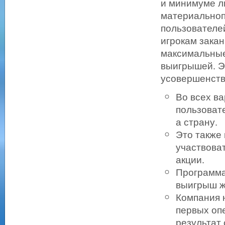
и минимуме л
материальноп
пользователе
игрокам закан
максимальные
выигрышей. Э
усовершенств
Во всех в
пользовате
а страну.
Это также 
участвоват
акции.
Программа
выигрыш ж
Компания н
первых оп
результат