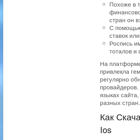
Похоже в т
финансово
стран он в
С помощью
ставок ил
Роспись и
тоталов и 
На платформе 
привлекла гем
регулярно обн
провайдеров.
языках сайта,
разных стран.
Как Скача
Ios