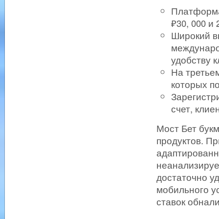
Платформа
₽30, 000 и
Широкий в
междунаро
удобству к
На третьем
которых п
Зарегистр
счет, клие
Мост Бет бук
продуктов. Пр
адаптированн
неанализируе
достаточно у
мобильного у
ставок обнали