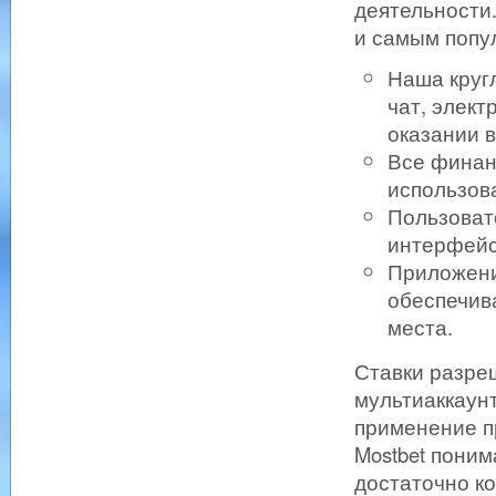
деятельности
и самым попу
Наша круг
чат, элект
оказании в
Все финан
использов
Пользоват
интерфейс
Приложени
обеспечива
места.
Ставки разре
мультиаккаун
применение п
Mostbet поним
достаточно к