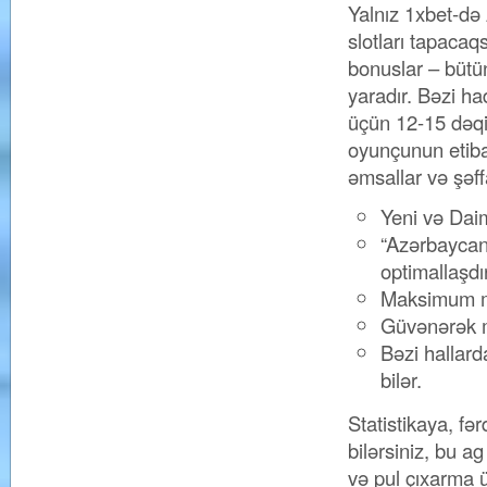
Yalnız 1xbet-də
slotları tapacaq
bonuslar – bütü
yaradır. Bəzi ha
üçün 12-15 dəqi
oyunçunun etibar
əmsallar və şəffa
Yeni və Dai
“Azərbaycan
optimallaşdı
Maksimum mə
Güvənərək m
Bəzi hallard
bilər.
Statistikaya, fə
bilərsiniz, bu a
və pul çıxarma 