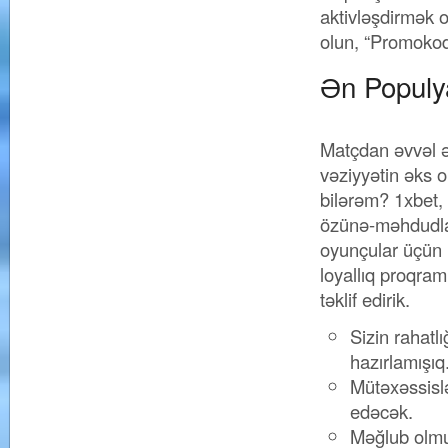
aktivləşdirmək 
olun, “Promokod
Ən Populy
Matçdan əvvəl əm
vəziyyətin əks o
bilərəm? 1xbet, 
özünə-məhdudlaşd
oyunçular üçün 
loyallıq proqram
təklif edirik.
Sizin rahatlı
hazırlamışıq
Mütəxəssislə
edəcək.
Məğlub olmuş