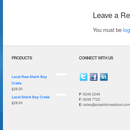
Leave a Re
You must be
lo
PRODUCTS
CONNECT WITH US
Local Raw Shark Bay
Crabs
$
28.00
P
: 9249 2249
Local Shark Bay Crabs
F:
9248 7722
$
28.00
E:
sales@poseidonseafood.com