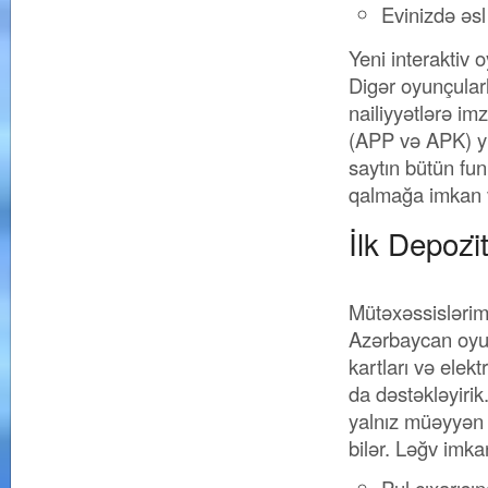
Evinizdə əsl
Yeni interaktiv
Digər oyunçularl
nailiyyətlərə i
(APP və APK) yü
saytın bütün fu
qalmağa imkan v
İlk Depozi
Mütəxəssislərim
Azərbaycan oyun
kartları və elek
da dəstəkləyir
yalnız müəyyən h
bilər. Ləğv imka