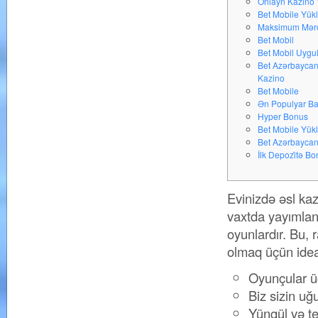
Onlayn Kazino 1
Bet Mobile Yük
Maksimum Mər
Bet Mobil
Bet Mobil Uygu
Bet Azərbaycan
Kazino
Bet Mobile
Ən Populyar Ba
Hyper Bonus
Bet Mobile Yük
Bet Azərbaycan 
İlk Depozi̇tə B
Evinizdə əsl kaz
vaxtda yayımlana
oyunlardır. Bu,
olmaq üçün ideal
Oyunçular üç
Biz sizin uğu
Yüngül və te