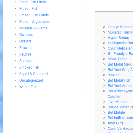
Fresh Fish Fillets
Frozen Fish
Frozen Fish Fillets
Frozen Vegetables
Onlayn Kazinod
Mussels & Clams
Mükafatlı Turni
Octopus
Hyper Bonus
Oysters
İlk Depozi̇tə B
Prawns
Oyun Nəticələri
Ən Populyar Ba
Sauces
Mobil Tətbiq
Scallops
Bet Mobil Mərc 
Smoked fish
Bet Yeni Giriş A
Squid & Calamari
“kazino
Uncategorized
Bet Mobil Indir
Bet Yeni Adresi
Whole Fish
Bet Azərbaycan
Oyunları
Live Mərclər
Bet-də İdman N
Bet Mobile
Bet Indir $ 1xb
Xbet Giriş
Oyun Və Hadisə