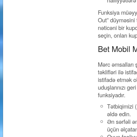
nailiyyətlər
Funksiya müəyy
Out” düyməsini 
nəticəni bir ku
seçin, onları ku
Bet Mobil M
Mərc əmsalları 
təklifləri ilə is
istifadə etmək 
uduşlarınızı ger
funksiyadır.
Tətbiqimizi
əldə edin.
Ən sərfəli ə
üçün əlçatan
Oyun fəaliy