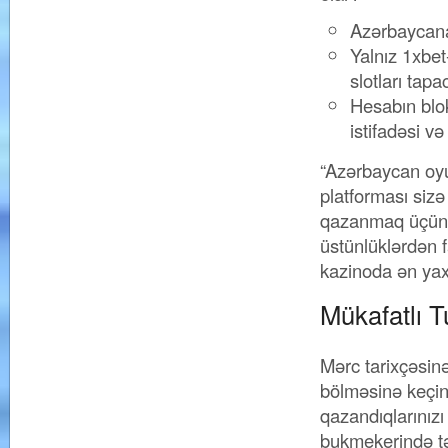
Azərbaycana 
Yalnız 1xbe
slotları tapa
Hesabın blok
istifadəsi v
“Azərbaycan oyu
platforması sizə
qazanmaq üçün a
üstünlüklərdən 
kazinoda ən yax
Mükafatlı T
Mərc tarixçəsin
bölməsinə keçin
qazandıqlarınızı
bukmekerində tə