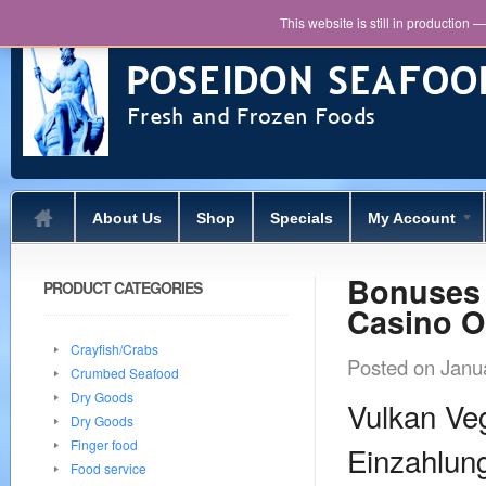
This website is still in production 
About Us
Shop
Specials
My Account
Bonuses 
PRODUCT CATEGORIES
Casino O
Crayfish/Crabs
Posted on
Janua
Crumbed Seafood
Dry Goods
Vulkan Ve
Dry Goods
Finger food
Einzahlung
Food service