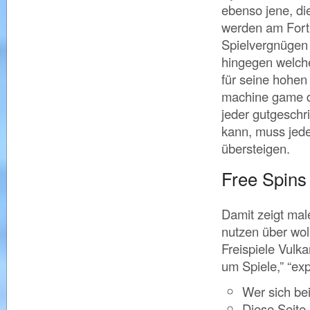
ebenso jene, di
werden am Fortu
Spielvergnügen 
hingegen welche
für seine hohen
machine game d
jeder gutgesch
kann, muss jede
übersteigen.
Free Spins
Damit zeigt mal
nutzen über wo
Freispiele Vulk
um Spiele,” “ex
Wer sich bei
Diese Seite