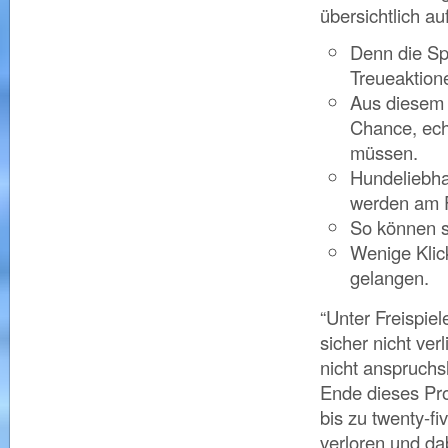
übersichtlich auf
Denn die Sp
Treueaktion
Aus diesem 
Chance, ech
müssen.
Hundeliebha
werden am F
So können s
Wenige Klic
gelangen.
“Unter Freispi
sicher nicht ve
nicht anspruchs
Ende dieses Pr
bis zu twenty-f
verloren und da