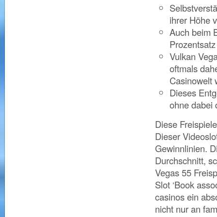
Selbstverst
ihrer Höhe v
Auch beim B
Prozentsatz
Vulkan Vega
oftmals dahe
Casinowelt 
Dieses Entg
ohne dabei 
Diese Freispiel
Dieser Videoslo
Gewinnlinien. D
Durchschnitt, sc
Vegas 55 Freisp
Slot ‘Book assoc
casinos ein abs
nicht nur an fa