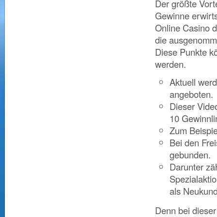
Der größte Vorte
Gewinne erwirt
Online Casino d
die ausgenommen
Diese Punkte k
werden.
Aktuell wer
angeboten.
Dieser Vide
10 Gewinnli
Zum Beispie
Bei den Fre
gebunden.
Darunter zäh
Spezialakti
als Neukund
Denn bei dieser