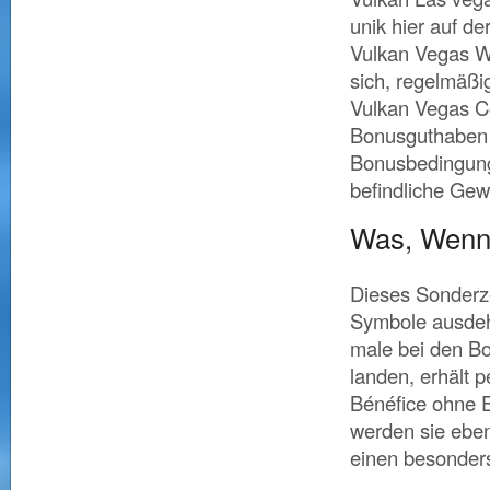
unik hier auf d
Vulkan Vegas We
sich, regelmäß
Vulkan Vegas C
Bonusguthaben h
Bonusbedingunge
befindliche Gewi
Was, Wenn 
Dieses Sonderz
Symbole ausdeh
male bei den B
landen, erhält 
Bénéfice ohne Ei
werden sie eben
einen besonders