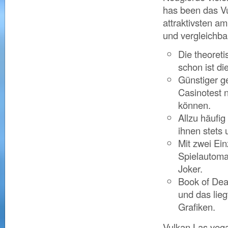
has been das V
attraktivsten a
und vergleichbar
Die theoreti
schon ist di
Günstiger g
Casinotest 
können.
Allzu häufig
ihnen stets
Mit zwei Ein
Spielautoma
Joker.
Book of Dead
und das lie
Grafiken.
Vulkan Las veg