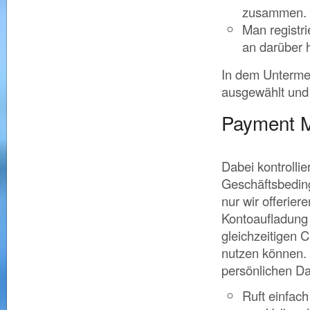
zusammen.
Man registri
an darüber 
In dem Unterme
ausgewählt und f
Payment M
Dabei kontrolli
Geschäftsbeding
nur wir offerie
Kontoaufladung
gleichzeitigen 
nutzen können. M
persönlichen Da
Ruft einfach