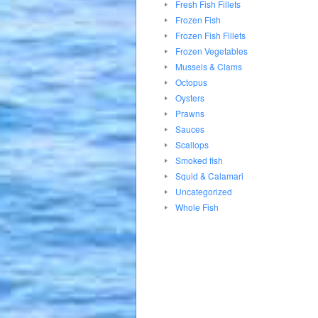
Fresh Fish Fillets
Frozen Fish
Frozen Fish Fillets
Frozen Vegetables
Mussels & Clams
Octopus
Oysters
Prawns
Sauces
Scallops
Smoked fish
Squid & Calamari
Uncategorized
Whole Fish