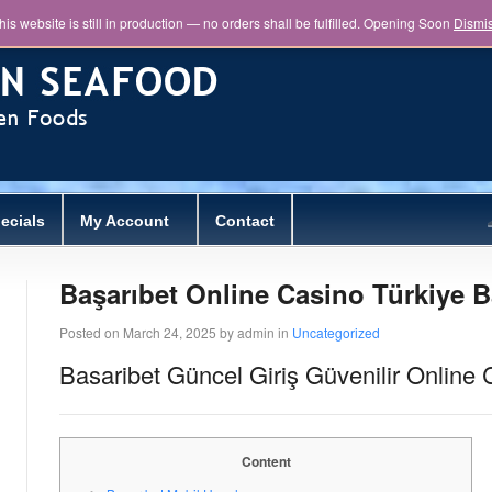
his website is still in production — no orders shall be fulfilled. Opening Soon
Dismi
ecials
My Account
Contact
Başarıbet Online Casino Türkiye B
Posted on
March 24, 2025
by
admin
in
Uncategorized
Basaribet Güncel Giriş Güvenilir Online 
Content