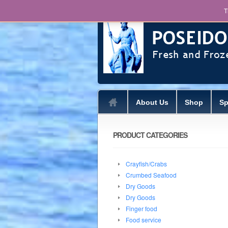
T
About Us
Shop
Sp
PRODUCT CATEGORIES
Crayfish/Crabs
Crumbed Seafood
Dry Goods
Dry Goods
Finger food
Food service