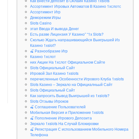
Как Внести депозит В Онлайн Казино 1xslots
Ассортимент Игровых Автоматов В Казино 1хслотс
Ассортимент Игр
Деморежим Игры
Slots Casino
этап Ввода И вывода Денег
Есть разве Лицензия У Казино” “1x Slots?
Сколько Ждать напрашивающийся Выигрышей Из
Казино 1xslot?
🍒 Разнообразие Игр
Казино 1хслот
них Акции На 1хслот Официальном Сайте
Slots Официальный Сайт
Игровой Зал Казино 1xslots
перечисленные Особенности Игрового Клуба 1xslots
Slots Казино – Зеркало на Официалньый Сайт
Slots Официальный Сайт
Как запросить Вывод Выигрышей из 1xslots?
Slots Отзывы Игроков
🍒 Соглашение Пользователей
Мобильная Версия и Приложение 1xslots
🍒 Пополнение Игрового Депозита
Зеркало 1xslots На Случай Блокировки
🍒 Регистрация С использованием Мобильного Номера
Телефона