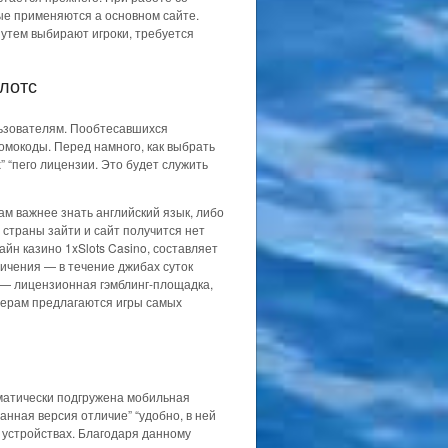
рые применяются а основном сайте.
путем выбирают игроки, требуется
лотс
льзователям. Пообтесавшихся
мокоды. Перед намного, как выбрать
 “пего лицензии. Это будет служить
м важнее знать английский язык, либо
 страны зайти и сайт получится нет
н казино 1xSlots Casino, составляет
ничения — в течение джибах суток
s — лицензионная гэмблинг-площадка,
мерам предлагаются игры самых
оматически подгружена мобильная
анная версия отличие” “удобно, в ней
 устройствах. Благодаря данному