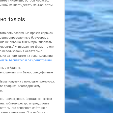
, имеет лицензию остров Кюрасао.
иной из шестидесяти языков, в том
но 1xslots
этого есть различные прокси-сервисы
новить определенные браузеры, а
ала не либо на 100% гарантировать
ировки. А учитывая тот факт, что они
но использования желательно
, из-за чего также их использовании
оматы бесплатно и без регистрации
.
ньги в баланс.
ые кошельки или банки, специфичные
 была получена с помощью промокода.
о трафика, благодаря чему,
ых.
шь наслаждение. Зеркало от 1xslots —
д на любимая ресурс и продолжать
остального основного сайта не в
стается прежнего. При работе со