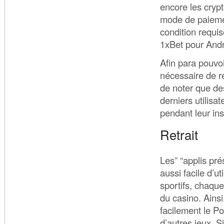
encore les cryp
mode de paiement
condition requis
1xBet pour Andro
Afin para pouvoi
nécessaire de re
de noter que des
derniers utilisa
pendant leur ins
Retrait
Les” “applis pré
aussi facile d’ut
sportifs, chaque
du casino. Ains
facilement le Po
d’autres jeux. S