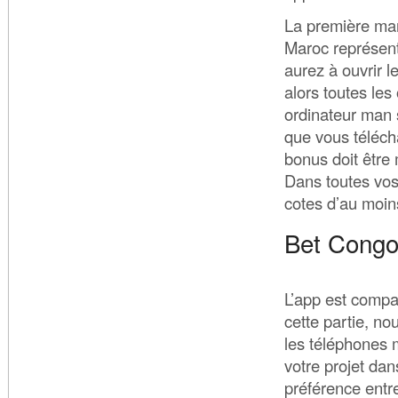
La première man
Maroc représent
aurez à ouvrir l
alors toutes les
ordinateur man 
que vous téléch
bonus doit être 
Dans toutes vos
cotes d’au moins
Bet Congo 
L’app est compat
cette partie, no
les téléphones 
votre projet dans
préférence entre