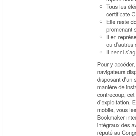
Tous les élé
certificate
Elle reste d
promenant su
Il en représ
ou d’autres 
Il nenni s’ag
Pour y accéder, 
navigateurs dis
disposant d’un s
manière de inst
contrecoup, cet 
d’exploitation. 
mobile, vous les
Bookmaker inter
intégraux des a
réputé au Congo