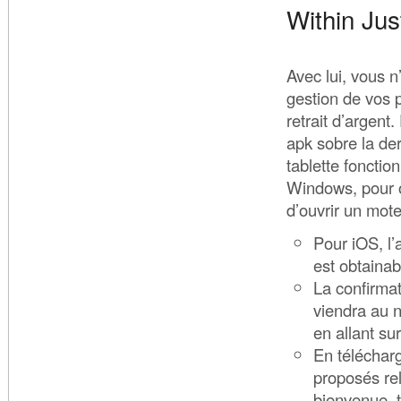
Within Jus
Avec lui, vous n
gestion de vos p
retrait d’argent.
apk sobre la der
tablette fonctio
Windows, pour ob
d’ouvrir un mote
Pour iOS, l’
est obtaina
La confirmat
viendra au 
en allant sur
En téléchar
proposés re
bienvenue, t