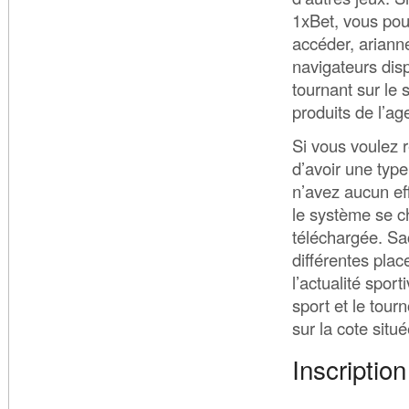
1xBet, vous pour
accéder, arianne
navigateurs dis
tournant sur le
produits de l’ag
Si vous voulez r
d’avoir une type
n’avez aucun effo
le système se c
téléchargée. Sac
différentes plac
l’actualité spor
sport et le tour
sur la cote situé
Inscriptio