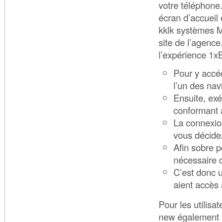
votre téléphone.
écran d’accueil 
kklk systèmes 
site de l’agence
l’expérience 1xB
Pour y accéd
l’un des nav
Ensuite, exé
conformant a
La connexio
vous décide
Afin sobre po
nécessaire d
C’est donc un
aient accès 
Pour les utilis
new également p