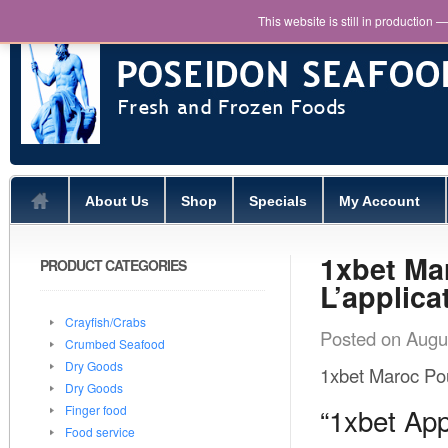
This website is still in production 
About Us
Shop
Specials
My Account
1xbet Ma
PRODUCT CATEGORIES
L’applica
Crayfish/Crabs
Posted on
Augus
Crumbed Seafood
Dry Goods
1xbet Maroc Pou
Dry Goods
“1xbet Ap
Finger food
Food service