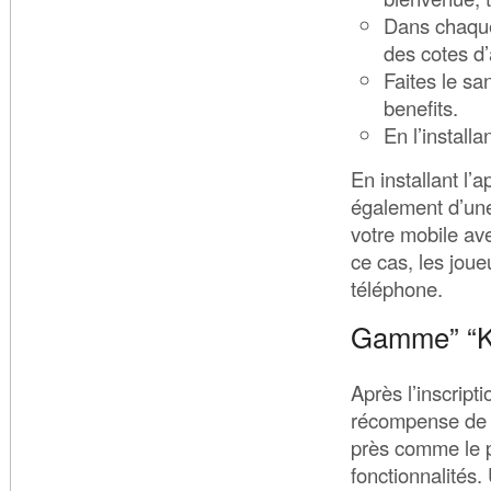
Dans chaque
des cotes d’
Faites le sa
benefits.
En l’install
En installant l’
également d’une
votre mobile ave
ce cas, les joue
téléphone.
Gamme” “Kk
Après l’inscript
récompense de 2
près comme le po
fonctionnalités. 