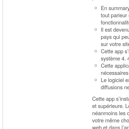
En summary, 
tout parieur
fonctionnali
Il est deven
pays qui peu
sur votre si
Cette app s’
système 4. 4
Cette applic
nécessaires 
Le logiciel 
diffusions n
Cette app s’inst
et supérieure. L
néanmoins les di
votre même choix
web et dans l’a