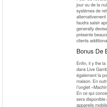
jour ou de la nu
systèmes de retr
alternativement 
faudra saisir ap
generally devis
présente beauco
clients addition
Bonus De B
Enfin, il y the 
dans Live Gambl
également la pos
maison. En outr
l’onglet «Machin
En ce qui conce
sera disponible 
appareils mobile