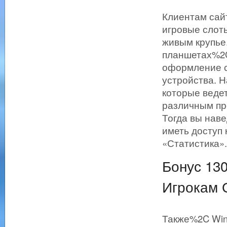
Клиентам сай
игровые слот
живым крупье
планшетах%2C
оформление с
устройства. 
которые веде
различным пр
Тогда вы нав
иметь доступ 
«Статистика».
Бонус 13
Игрокам 
Также%2C Winl