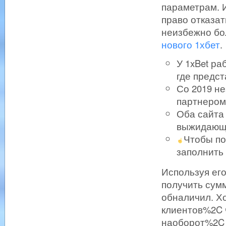
параметрам. 
право отказат
неизбежно бо
нового 1хбет
.
У 1xBet р
где предст
Со 2019 н
партнером
Оба сайта
выжидающи
Чтобы по
заполнить 
Используя ег
получить сум
обналичил. Х
клиентов%2C 
наоборот%2C 