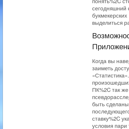
понять%2C ст
сегодняшний 
букмекерских
выделиться р
Возможнос
Приложени
Когда вы нав
заиметь досту
«Статистика»
произошедших
ПК%2C так же
псевдорассле
быть сделаны
последующего
ставку%2C ук
условия пари