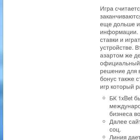
Игра считаетс
заканчиваются
еще дольше и
информации. 
ставки и игр
устройстве. 
азартом же де
официальный 
решение для 
бонус также с
игр который 
БК 1xBet б
междунаро
бизнеса во
Далее сай
соц.
Линия дае