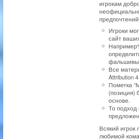
игрокам добр
неофициальны
предпочтений
Игроки мо
сайт ваши
Например%
определит
фальшивым
Все матер
Attribution 4
Пометка “
(позиция) 
основе.
То подход 
предложен
Всякий игрок 
любимой кома