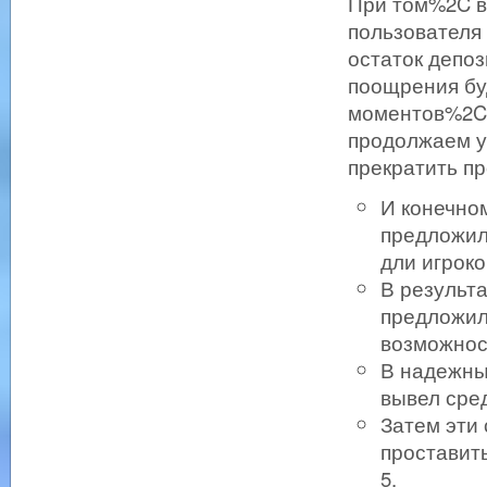
При том%2C в
пользователя
остаток депоз
поощрения бу
моментов%2C 
продолжаем у
прекратить пр
И конечно
предложил
дли игроко
В результ
предложил
возможнос
В надежны
вывел сред
Затем эти 
проставить
5.