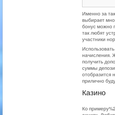
Именно за та
выбирает мно
бонус можно 
так любят ус
участники нор
Использовать
начисления. 
получить допо
суммы депози
отобразится 
прилично буд
Казино
Ко примеру%2
акциях. Любит