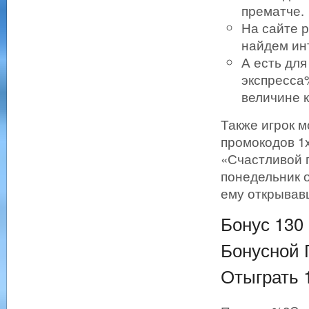
прематче.
На сайте р
найдем ин
А есть дл
экспресса
величине 
Также игрок 
промокодов 1
«Счастливой п
понедельник о
ему открывавш
Бонус 130
Бонусной 
Отыграть 