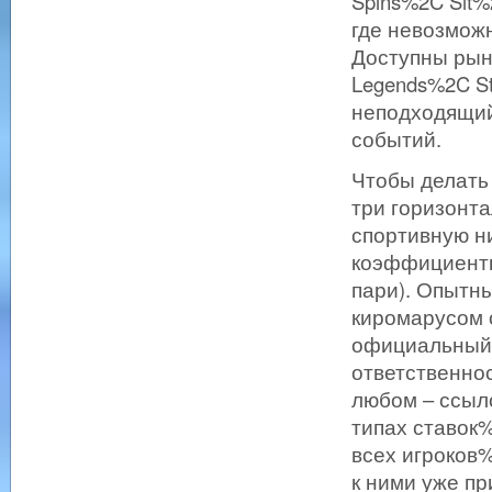
Spins%2C Sit
где невозмож
Доступны рынк
Legends%2C Sta
неподходящий
событий.
Чтобы делать
три горизонт
спортивную ни
коэффициенты
пари). Опытн
киромарусом 
официальный 
ответственно
любом – ссыл
типах ставок
всех игроков
к ними уже пр