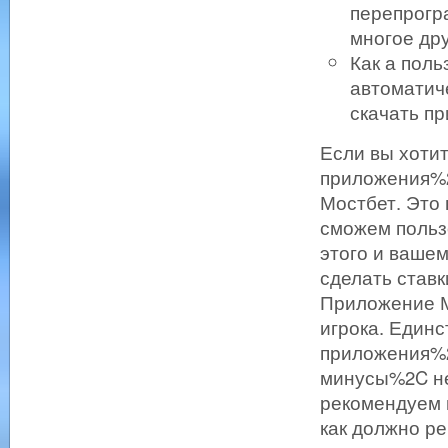
перепрогр
многое дру
Как а поль
автоматич
скачать п
Если вы хоти
приложения%2
Мостбет. Это
сможем польз
этого и ваше
сделать став
Приложение М
игрока. Един
приложения%2
минусы%2C не
рекомендуем 
как должно ре