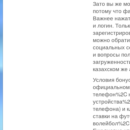
Зато вы же мо
потому что ф
Важнее нажать
и логин. Тол
зарегистриро
можно обрати
социальных с
и вопросы пол
загруженност
казахском же 
Условия бону
официальном 
телефон%2C н
устройства%2C
телефона) и к
ставки на фу
волейбол%2C к