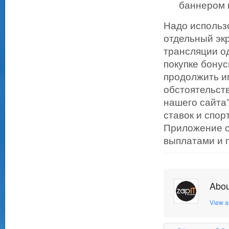
баннером 
Надо использ
отдельный эк
трансляции о
покупке бонус
продолжить и
обстоятельст
нашего сайта”
ставок и спор
Приложение о
выплатами и 
Abou
View a