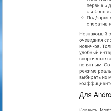
первые 5 
особеннос
Подборка 
оперативн
Незнакомый о
очевидная си
новичков. То
удобный инте
спортивные с
понятным. Со
режиме реаль
выбирать из 
коэффициент
Для Andro
Клиенты Mostb