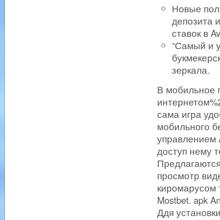
Новые пол
депозита 
ставок в A
“Самый и 
букмекерс
зеркала.
В мобильное 
интернетом%2
сама игра уд
мобильного б
управлением 
доступ нему 
Предлагаются
просмотр вид
киромарусом 
Mostbet. apk 
Ддя установк