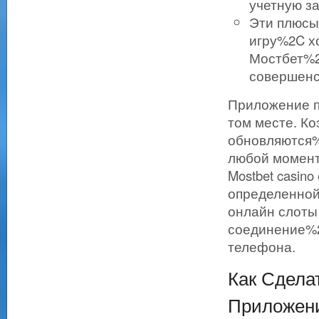
учетную з
Эти плюсы
игру%2C х
Мостбет%2
совершенс
Приложение п
том месте. К
обновляются%
любой момент 
Mostbet casin
определенной
онлайн слоты
соединение%2
телефона.
Как Сдела
Приложен