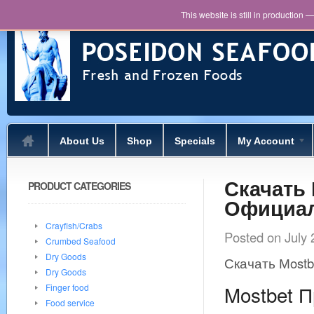
This website is still in production 
About Us
Shop
Specials
My Account
Скачать
PRODUCT CATEGORIES
Официал
Crayfish/Crabs
Posted on
July 
Crumbed Seafood
Dry Goods
Скачать Мost
Dry Goods
Mostbet 
Finger food
Food service