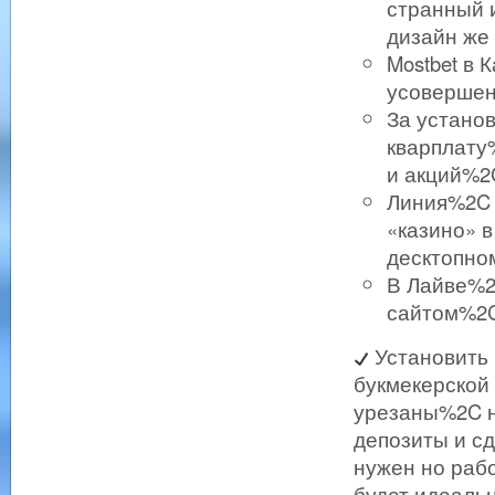
странный 
дизайн же
Mostbet в 
усовершен
За устано
кварплату
и акций%2
Линия%2C 
«казино» 
десктопно
В Лайве%2
сайтом%2C
Установить 
букмекерской
урезаны%2C н
депозиты и сд
нужен но раб
будет идеальн