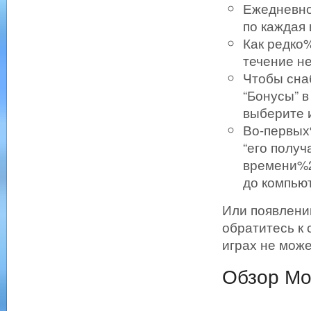
Ежедневно
по каждая 
Как редко
течение не
Чтобы сна
“Бонусы” 
выберите 
Во-первых
“его полу
времени%2
до компью
Или появлени
обратитесь к
играх не може
Обзор Мо