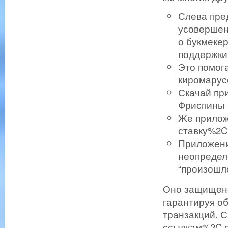
Слева пред
усовершен
о букмекер
поддержки
Это помог
киромарус
Скачай пр
Фриспины 
Же прилож
ставку%2C
Приложени
неопредел
“произошл
Оно защищено
гарантируя о
транзакций. С
ссылкам%2C о