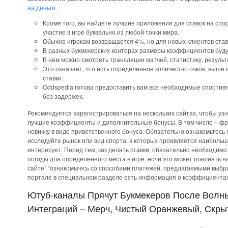
на деньги
.
Кроме того, вы найдете лучшие приложения для ставок на спо
участие в игре буквально из любой точки мира.
Обычно игрокам возвращается 4%, но для новых клиентов ста
В разных букмекерских конторах размеры коэффициентов буду
В нём можно смотреть трансляции матчей, статистику, результ
Это означает, что есть определенное количество очков, выше 
ставки.
Oddspedia готова предоставить вам все необходимые спорти
без задержек.
Рекомендуется зарегистрироваться на нескольких сайтах, чтобы уз
лучшие коэффициенты и дополнительные бонусы. В том числе – фр
новичку в виде приветственного бонуса. Обязательно ознакомьтесь 
исследуйте рынок или вид спорта, в которых проявляется наибольш
интересует. Перед тем, как делать ставки, обязательно необходимо
погоды для определенного места в игре, если это может повлиять н
сайте” “ознакомьтесь со способами платежей, предлагаемыми выб
портале в специальном разделе есть информация о коэффициентах 
Ютуб-каналы Прячут Букмекеров После Волн
Интеграций – Мерч, Чистый Оранжевый, Скры