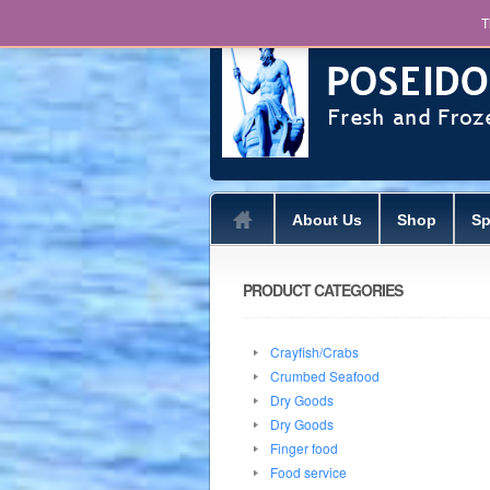
T
About Us
Shop
Sp
PRODUCT CATEGORIES
Crayfish/Crabs
Crumbed Seafood
Dry Goods
Dry Goods
Finger food
Food service