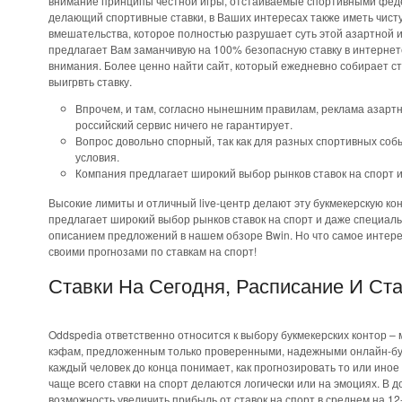
внимание принципы честной игры, отстаиваемые спортивными феде
делающий спортивные ставки, в Ваших интересах также иметь чист
вмешательства, которое полностью разрушает суть этой азартной иг
предлагает Вам заманчивую на 100% безопасную ставку в интернете
внимания. Более ценно найти сайт, который ежедневно собирает ст
выигрвть ставку.
Впрочем, и там, согласно нынешним правилам, реклама азарт
российский сервис ничего не гарантирует.
Вопрос довольно спорный, так как для разных спортивных соб
условия.
Компания предлагает широкий выбор рынков ставок на спорт и
Высокие лимиты и отличный live-центр делают эту букмекерскую к
предлагает широкий выбор рынков ставок на спорт и даже специал
описанием предложений в нашем обзоре Bwin. Но что самое интере
своими прогнозами по ставкам на спорт!
Ставки На Сегодня, Расписание И Ста
Oddspedia ответственно относится к выбору букмекерских контор –
кэфам, предложенным только проверенными, надежными онлайн-букм
каждый человек до конца понимает, как прогнозировать то или ино
чаще всего ставки на спорт делаются логически или на эмоциях. В 
возможность увеличить прибыль от ставок на спорт в среднем на 1