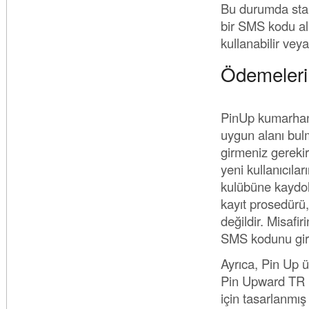
Bu durumda stand
bir SMS kodu al
kullanabilir vey
Ödemeleri 
PinUp kumarhane
uygun alanı bulma
girmeniz gerekir
yeni kullanıcıla
kulübüne kaydol
kayıt prosedürü,
değildir. Misafir
SMS kodunu gir
Ayrıca, Pin Up üy
Pin Upward TR be
için tasarlanmış