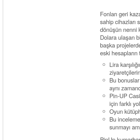
Fonları geri ka
sahip cihazları
dönüşün nenni ka
Dolara ulaşan bi
başka projelerde
eski hesapların t
Lira karşılığ
ziyaretçiler
Bu bonuslar
aynı zamanda
Pin-UP Casin
için farklı yo
Oyun kütüph
Bu inceleme,
sunmayı ama
PinUp kumarhane