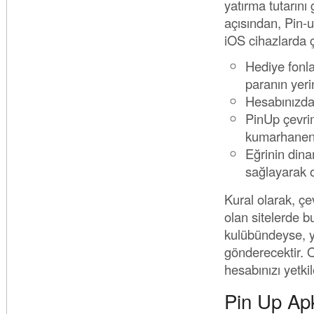
yatırma tutarını
açısından, Pin-
iOS cihazlarda ç
Hediye fonla
paranın yerini
Hesabınızda 
PinUp çevrimi
kumarhanenin
Eğrinin dina
sağlayarak 
Kural olarak, ç
olan sitelerde 
kulübündeyse, yö
gönderecektir. O
hesabınızı yetkil
Pin Up Apk