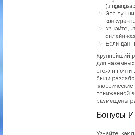
(umgangssp
Это лучши
конкуренто
Узнайте, ч
онлайн-ка
Если данны
Крупнейший р
для наземных 
стояли почти 
были разрабо
классические
пониженной в
размещены ра
Бонусы И
Узнайте, как 