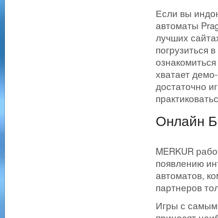
Если вы индо
автоматы Prag
лучших сайта
погрузиться в
ознакомиться 
хватает демо-с
достаточно иг
практиковатьс
Онлайн Б
MERKUR работа
появлению ин
автоматов, к
партнеров то
Игры с самым
приносят наиб