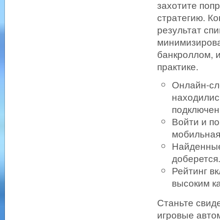
захотите попр
стратегию. Ко
результат спи
минимизирова
банкроллом, 
практике.
Онлайн-сл
находились
подключени
Войти и п
мобильная
Найденные 
доберется
Рейтинг вк
высоким к
Станьте свид
игровые авто