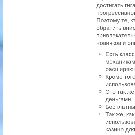
достигать гиг
прогрессивног
Поэтому те, 
обратить вни
привлекатель
новичков и о
Есть клас
механикам
расширяющ
Кроме тог
использова
Это так ж
деньгами.
Бесплатны
Так же, ка
использова
казино для