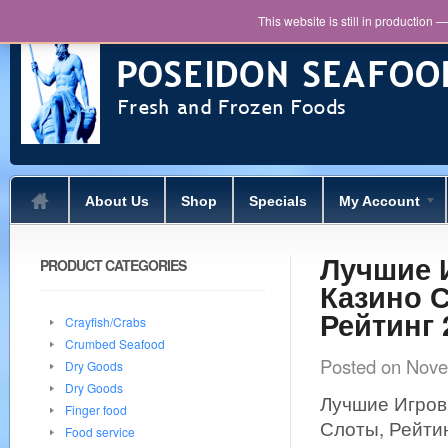
This website is still in production 
About Us
Shop
Specials
My Account
Лучшие 
PRODUCT CATEGORIES
Казино 
Рейтинг 
Crayfish/Crabs
Crumbed Seafood
Posted on
Nove
Dry Goods
Dry Goods
Лучшие Игров
Finger food
Слоты, Рейтин
Food service