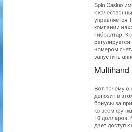
Spin Casino 
к качественным
управляется T
компании нах
Гибралтар. Кро
регулируется
номером счета
запустить апп
Multihand
Вот почему о
депозит в это
бонусы за пр
ко всем функц
10 долларов.
дает доступ к