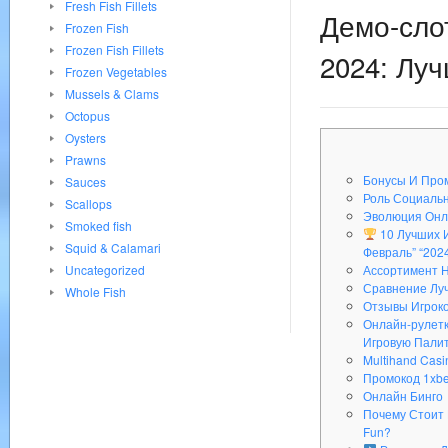
Fresh Fish Fillets
Демо-сло
Frozen Fish
Frozen Fish Fillets
2024: Лу
Frozen Vegetables
Mussels & Clams
Octopus
Oysters
Prawns
Бонусы И Про
Sauces
Роль Социальн
Scallops
Эволюция Онл
Smoked fish
10 Лучших 
Squid & Calamari
Февраль” “2024
Uncategorized
Ассортимент 
Сравнение Лу
Whole Fish
Отзывы Игрок
Онлайн-рулетк
Игровую Пали
Multihand Casi
Промокод 1xbe
Онлайн Бинго
Почему Стоит 
Fun?