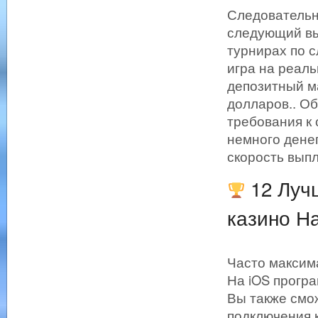
Следовательно
следующий выв
турнирах по 
игра на реаль
депозитный ма
долларов.. О
требования к 
немного денег
скорость выпл
12 Луч
казино На
Часто максим
На iOS програ
Вы также смож
подключения к