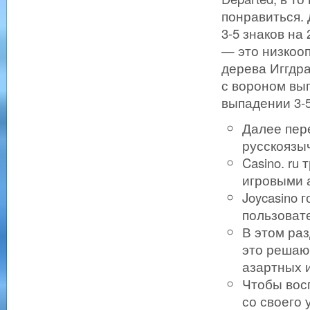
понравиться.
3-5 знаков на
— это низкоо
дерева Иггдра
с вороном вы
выпадении 3-
Далее пер
русскоязы
Casino. ru
игровыми 
Joycasino 
пользоват
В этом ра
это решаю
азартных и
Чтобы вос
со своего 