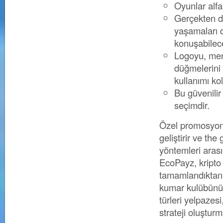
Oyunlar alfa
Gerçekten de
yaşamaları d
konuşabilece
Logoyu, men
düğmelerini 
kullanımı kol
Bu güvenilir
seçimdir.
Özel promosyonl
geliştirir ve th
yöntemleri aras
EcoPayz, kripto p
tamamlandıktan 
kumar kulübünün 
türleri yelpazes
strateji oluştur