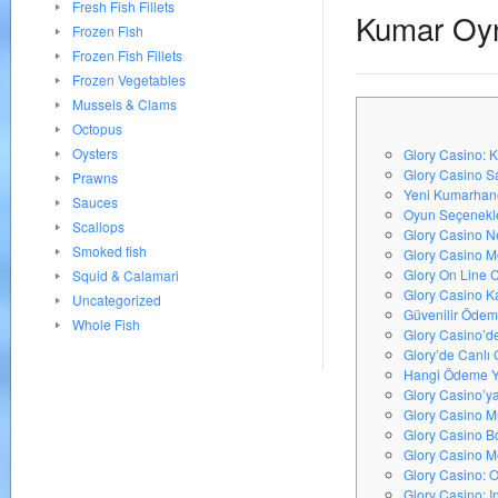
Fresh Fish Fillets
Kumar Oyn
Frozen Fish
Frozen Fish Fillets
Frozen Vegetables
Mussels & Clams
Octopus
Oysters
Glory Casino: K
Glory Casino S
Prawns
Yeni Kumarhan
Sauces
Oyun Seçenekle
Scallops
Glory Casino N
Smoked fish
Glory Casino Mo
Glory On Line 
Squid & Calamari
Glory Casino K
Uncategorized
Güvenilir Ödem
Whole Fish
Glory Casino’d
Glory’de Canlı
Hangi Ödeme Y
Glory Casino’ya
Glory Casino Mü
Glory Casino B
Glory Casino M
Glory Casino: O
Glory Casino: 