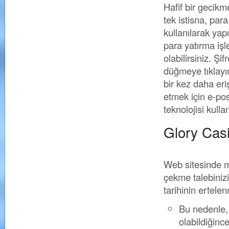
Hafif bir gecikm
tek istisna, par
kullanılarak yap
para yatırma iş
olabilirsiniz. Ş
düğmeye tıklayın
bir kez daha e
etmek için e-pos
teknolojisi kull
Glory Casi
Web sitesinde mü
çekme talebinizi
tarihinin ertele
Bu nedenle,
olabildiğinc