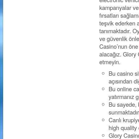
kampanyalar ve 
fırsatları sağla
teşvik ederken
tanımaktadır. O
ve güvenlik önle
Casino’nun öne çı
alacağız. Glory 
etmeyin.
Bu casino si
açısından diğ
Bu online c
yatırmanız g
Bu sayede, k
sunmaktadır
Canlı krupiy
high quality
Glory Casino