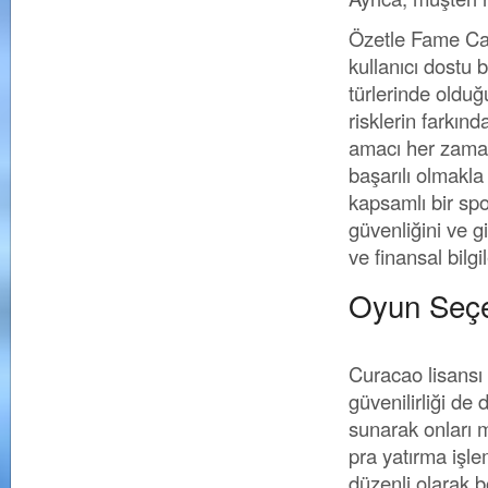
Özetle Fame Cas
kullanıcı dostu
türlerinde olduğ
risklerin farkı
amacı her zaman
başarılı olmakla
kapsamlı bir sp
güvenliğini ve gi
ve finansal bilgi
Oyun Seçe
Curacao lisansı 
güvenilirliği de
sunarak onları m
pra yatırma işle
düzenli olarak b