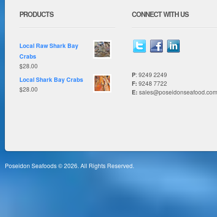
PRODUCTS
CONNECT WITH US
Local Raw Shark Bay
Crabs
$
28.00
P
: 9249 2249
Local Shark Bay Crabs
F:
9248 7722
$
28.00
E:
sales@poseidonseafood.com
Poseidon Seafoods © 2026. All Rights Reserved.