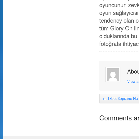
oyuncunun zevki
oyun sağlayıcısı
tendency olan o
tüm Glory On lin
olduklarında bu 
fotoğrafa ihtiyac
Abou
View a
←
1xbet Зеркало На
Comments ar