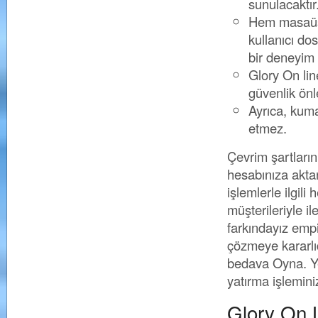
sunulacaktır
Hem masaüstü
kullanıcı do
bir deneyim
Glory On li
güvenlik önle
Ayrıca, kuma
etmez.
Çevrim şartların
hesabınıza aktar
işlemlerle ilgil
müşterileriyle il
farkındayız emp
çözmeye kararlıd
bedava Oyna. Yen
yatırma işlemin
Glory On 