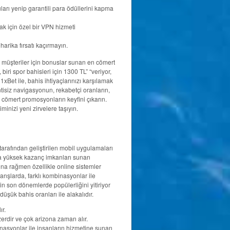
ları yenip garantili para ödüllerini kapma
ak için özel bir VPN hizmeti
arika fırsatı kaçırmayın.
i müşteriler için bonuslar sunan en cömert
 biri spor bahisleri için 1300 TL” “veriyor,
. 1xBet ile, bahis ihtiyaçlarınızı karşılamak
ntisiz navigasyonun, rekabetçi oranların,
e cömert promosyonların keyfini çıkarın.
minizi yeni zirvelere taşıyın.
tarafından geliştirilen mobil uygulamaları
ra yüksek kazanç imkanları sunan
na rağmen özellikle online sistemler
ranşlarda, farklı kombinasyonlar ile
in son dönemlerde popülerliğini yitiriyor
düşük bahis oranları ile alakalıdır.
ır.
erdir ve çok arizona zaman alır.
inasyonlar ile insanların hizmetine sunan