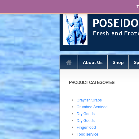
T
About Us
Shop
Sp
PRODUCT CATEGORIES
Crayfish/Crabs
Crumbed Seafood
Dry Goods
Dry Goods
Finger food
Food service