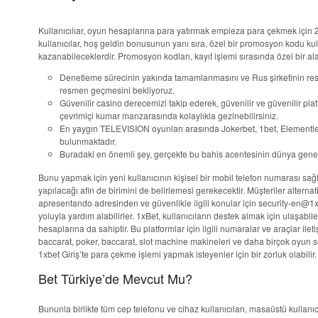
Kullanıcılıar, oyun hesaplarına para yatırmak empieza para çekmek için 20
kullanıcılar, hoş geldin bonusunun yanı sıra, özel bir promosyon kodu ku
kazanabileceklerdir. Promosyon kodları, kayıt işlemi sırasında özel bir ala
Denetleme sürecinin yakında tamamlanmasını ve Rus şirketinin resm
resmen geçmesini bekliyoruz.
Güvenilir casino derecemizi takip ederek, güvenilir ve güvenilir platf
çevrimiçi kumar manzarasında kolaylıkla gezinebilirsiniz.
En yaygın TELEVISION oyunları arasında Jokerbet, 1bet, Elementle
bulunmaktadır.
Buradaki en önemli şey, gerçekte bu bahis acentesinin dünya genel
Bunu yapmak için yeni kullanıcının kişisel bir mobil telefon numarası sa
yapılacağı afin de birimini de belirlemesi gerekecektir. Müşteriler alternat
apresentando adresinden ve güvenlikle ilgili konular için security-en@
yoluyla yardım alabilirler. 1xBet, kullanıcıların destek almak için ulaşabi
hesaplarına da sahiptir. Bu platformlar için ilgili numaralar ve araçlar ilet
baccarat, poker, baccarat, slot machine makineleri ve daha birçok oyun 
1xbet Giriş’te para çekme işlemi yapmak isteyenler için bir zorluk olabilir.
Bet Türkiye’de Mevcut Mu?
Bununla birlikte tüm cep telefonu ve cihaz kullanıcıları, masaüstü kullanı