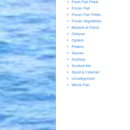
Fresh Fish Fillets
Frozen Fish
Frozen Fish Fillets
Frozen Vegetables
Mussels & Clams
Octopus
Oysters
Prawns
Sauces
Scallops
Smoked fish
Squid & Calamari
Uncategorized
Whole Fish