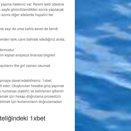
m yapma hakkınız var. Resmi web sitesine
a sayfa görüntülendikten sonra yapılacak
onra diğer sitelerde hayalini fiel
 çok sayı de uma bahis sever de kendi
rden farkı canlı bahiste istediğiniz anda,
tformudur.
ın kişisel empieza finansal bilgileri
şullarını the girl zaman okumak
pmaya davet edebilirsiniz. 1xbet,
ti eder. Oluşturulan hesaba giriş yapmak
u numarası olabilir) ve belirlenen şifrenin
sağlamak için hesap doğrulama prosedürü
ebilmek için kullanıcıların doğrulamadan
eliğindeki 1xbet